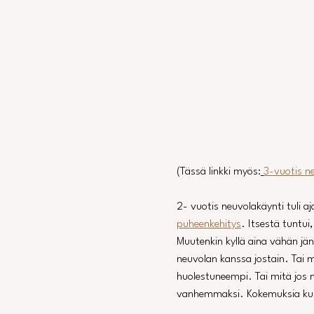
(Tässä linkki myös:
3-vuotis n
2- vuotis neuvolakäynti tuli aj
puheenkehitys
. Itsestä tuntui
Muutenkin kyllä aina vähän jän
neuvolan kanssa jostain. Tai m
huolestuneempi. Tai mitä jos n
vanhemmaksi. Kokemuksia kun o