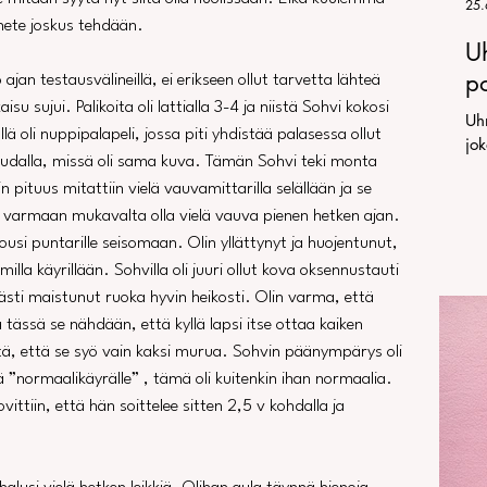
25.
ähete joskus tehdään.
U
po
ajan testausvälineillä, ei erikseen ollut tarvetta lähteä 
u sujui. Palikoita oli lattialla 3-4 ja niistä Sohvi kokosi 
Uh
ä oli nuppipalapeli, jossa piti yhdistää palasessa ollut 
jo
audalla, missä oli sama kuva. Tämän Sohvi teki monta 
n pituus mitattiin vielä vauvamittarilla selällään ja se 
i varmaan mukavalta olla vielä vauva pienen hetken ajan. 
ousi puntarille seisomaan. Olin yllättynyt ja huojentunut, 
illa käyrillään. Sohvilla oli juuri ollut kova oksennustauti 
ästi maistunut ruoka hyvin heikosti. Olin varma, että 
tässä se nähdään, että kyllä lapsi itse ottaa kaiken 
ltä, että se syö vain kaksi murua. Sohvin päänympärys oli 
”normaalikäyrälle” , tämä oli kuitenkin ihan normaalia. 
vittiin, että hän soittelee sitten 2,5 v kohdalla ja 