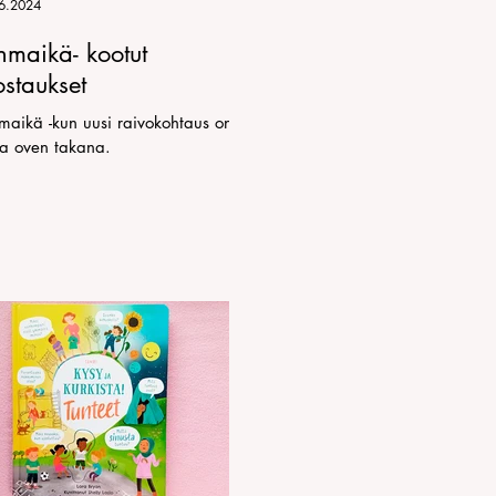
6.2024
hmaikä- kootut
staukset
maikä -kun uusi raivokohtaus on
ka oven takana.