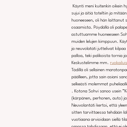
 Käynti meni kuitenkin oikein hyvin. Sohvilla oli juuri hyvä vaihe menossa jolloin kaikki 
sujui ja äitiä toteltiin ja mi
huoneeseen, oli hän laittanut si
osaamista. Pöydällä oli palapeli,
astuttuamme huoneeseen Sohvi
muiden lelujen kimppuun. Käyt
ja neuvolatäti juttelivat kilpaa
palloa, teki palikoista tornia 
Keskustelimme mm. 
ruokailui
Tädillä oli sellainen maraton
päälleen, jotta sain asiani sa
selkeästi molemmat puheliaall
. Kotona Sohvi sanoo usein ”Ka
(kärpänen, perhonen, auto) ja 
Neuvolantäti kertoi, että ylee
sitten tarvittaessa tehdään lä
vuotiaana arvioidaan siellä ti
omassa tahdissaan, että ei ole