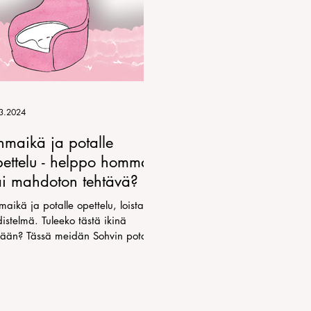
3.2024
hmaikä ja potalle
pettelu - helppo homma
ai mahdoton tehtävä?
aikä ja potalle opettelu, loistava
istelmä. Tuleeko tästä ikinä
tään? Tässä meidän Sohvin potalle
ettelu kokemuksia.