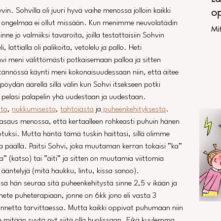
op
tään ongelmaa ei ollut missään. Kun menimme neuvolatädin 
Mit
nne jo valmiiksi tavaroita, joilla testattaisiin Sohvin 
 lattialla oli palikoita, vetolelu ja pallo. Heti 
 meni välittömästi potkaisemaan palloa ja sitten 
ännössä käynti meni kokonaisuudessaan niin, että äitee 
 pöydän äärellä sillä välin kun Sohvi itsekseen potki 
ja pelasi palapelin yhä uudestaan ja uudestaan. 
sta
, 
nukkumisesta
, 
tahtoiästä
 ja
 puheenkehityksestä
. 
paasaus menossa, että kertaalleen rohkeasti puhuin hänen 
notuksi. Mutta häntä tämä tuskin haittasi, sillä olimme 
a päällä. Paitsi Sohvi, joka muutaman kerran tokaisi ”ka” 
” (katso) tai ”äiti” ja sitten on muutamia viittomia 
ääntelyjä (mitä haukku, lintu, kissa sanoo).  
nsä hän seuraa sitä puheenkehitystä sinne 2,5 v ikään ja 
hete puheterapiaan, jonne on 6kk jono eli vasta 3 
lannetta tarvittaessa. Mutta kaikki oppivat puhumaan niin 
 mitään syytä nyt siitä olla huolissaan. Eikä kuulemma 