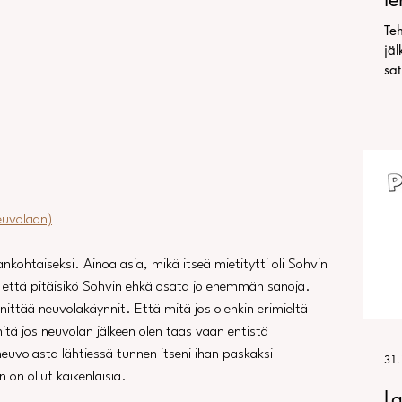
jo
Teh
il
jä
sa
euvolaan)
ankohtaiseksi. Ainoa asia, mikä itseä mietitytti oli Sohvin 
, että pitäisikö Sohvin ehkä osata jo enemmän sanoja. 
nittää neuvolakäynnit. Että mitä jos olenkin erimieltä 
itä jos neuvolan jälkeen olen taas vaan entistä 
euvolasta lähtiessä tunnen itseni ihan paskaksi 
31.
n ollut kaikenlaisia.
La