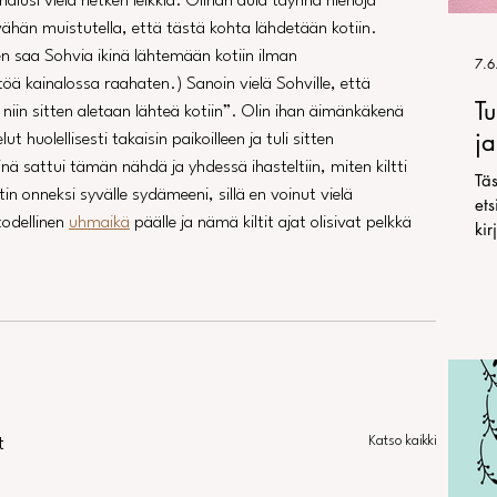
lusi vielä hetken leikkiä. Olihan aula täynnä hienoja 
 vähän muistutella, että tästä kohta lähdetään kotiin. 
en saa Sohvia ikinä lähtemään kotiin ilman 
7.6
öä kainalossa raahaten.) Sanoin vielä Sohville, että 
Tu
n, niin sitten aletaan lähteä kotiin”. Olin ihan äimänkäkenä 
j
elut huolellisesti takaisin paikoilleen ja tuli sitten 
nä sattui tämän nähdä ja yhdessä ihasteltiin, miten kiltti 
Täs
n onneksi syvälle sydämeeni, sillä en voinut vielä 
ets
odellinen 
uhmaikä
 päälle ja nämä kiltit ajat olisivat pelkkä 
kir
Katso kaikki
t