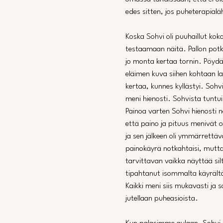
edes sitten, jos puheterapial
Koska Sohvi oli puuhaillut koko 
testaamaan näitä. Pallon potkais
jo monta kertaa tornin. Pöydäll
eläimen kuva siihen kohtaan l
kertaa, kunnes kyllästyi. Sohvi
meni hienosti. Sohvista tuntu
Painoa varten Sohvi hienosti n
että paino ja pituus menivät om
ja sen jälkeen oli ymmärrettäv
painokäyrä notkahtaisi, mutta 
tarvittavan vaikka näyttää si
tipahtanut isommalta käyrältä 
Kaikki meni siis mukavasti ja so
jutellaan puheasioista. 