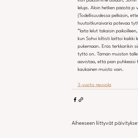
Kun palasimme aulaan, Sohvi ha
leluja. Aloin hetken päästä jo
(Todellisuudessa pelkäsin, ett
huutoitkuraivaria potevaa tytt
”laita lelut takaisin paikoillee
kun Sohvi kiltisti laittoi kaikki l
pukemaan. Eräs terkkarikin sii
tyttö on. Tämän muiston talleti
aavistaa, että pian puhkeaisi t
kaukainen muisto vain.
3-vuotis neuvola
Aiheeseen liittyvät päivitykse