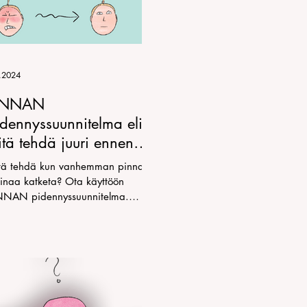
.2024
INNAN
dennyssuunnitelma eli
tä tehdä juuri ennen
un vanhemman omat
tä tehdä kun vanhemman pinna
ermot menee
inaa katketa? Ota käyttöön
NNAN pidennyssuunnitelma.
vanhemman tunnetaidot)
pettelussa vanhemman
netaidot.)