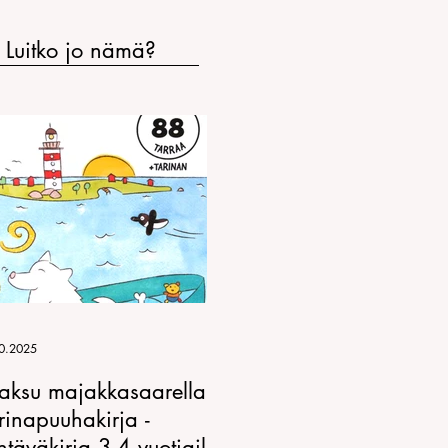
Luitko jo nämä?
0.2025
aksu majakkasaarella
rinapuuhakirja -
htäväkirja 3-4 vuotiaille,