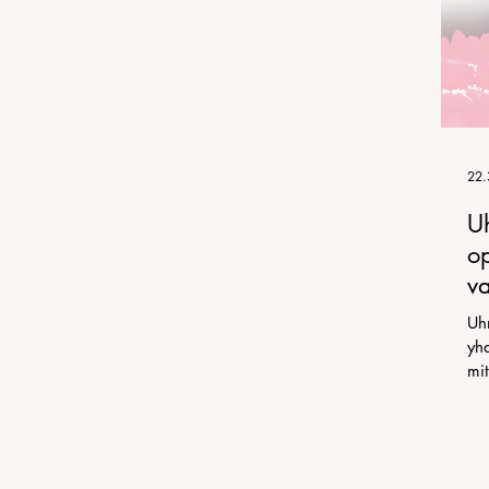
äkirja
myös
22.
U
o
v
Uhm
yhd
mi
op