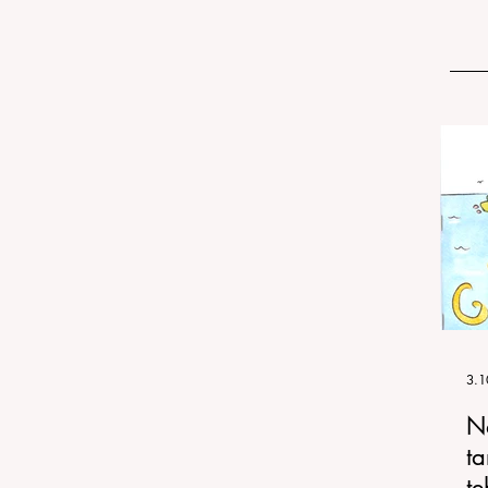
3.1
N
ta
te