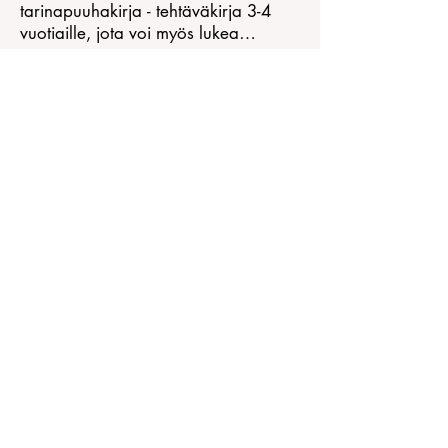
tarinapuuhakirja - tehtäväkirja 3-4
vuotiaille, jota voi myös lukea
iltasaduksi!
31.1.2025
Lapsen turvataidot -miten opetan
näitä lapselleni?