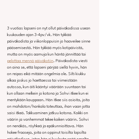
3 vuotias lapseni on nyt ollut päiväkodissa usean 
kuukauden ajan 3-4pv/vk. Hän tykkää 
päiväkodista ja viikonloppuisin jo haaveilee sinne 
pääsemisestä. Hän tykkää myös kotipäivistä, 
mutta on myös aamuja kun häntä jännittää tai 
pelottaa mennä päiväkotiin
. Päiväkodista viesti 
on aina se, että lapseni pärjää siellä hyvin, hän 
on reipas eikä mitään ongelmia ole. Silti kiukku 
alkaa joskus jo haettaessa tai viimeistään 
autossa, kun äiti kääntyi väärään suuntaan tai 
kun ollaan melkein jo kotona ja Sohvi itkee kun ei 
mentykään kauppaan. Hän itkee siis asioita, joita 
on mahdoton/hankala toteuttaa, ihan vaan jotta 
saisi itkeä. Takkuaminen jatkuu kotona. Kaikki on 
väärin ja vanhemmat tekee kaiken väärin. Sohvi 
on nenäkäs, röyhkeä ja epäkunnioittava. Hän 
hokee fraaseja, joita on oppinut toisilta lapsilta 