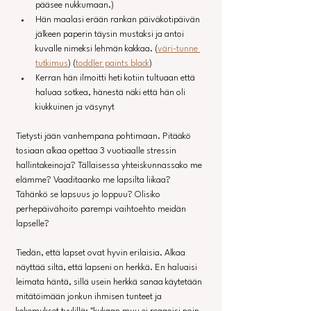
pääsee nukkumaan.)
Hän maalasi erään rankan päiväkotipäivän 
jälkeen paperin täysin mustaksi ja antoi 
kuvalle nimeksi lehmän kakkaa. (
väri-tunne 
tutkimus
) (
toddler paints black
)
Kerran hän ilmoitti heti kotiin tultuaan että 
haluaa sotkea, hänestä näki että hän oli 
kiukkuinen ja väsynyt
Tietysti jään vanhempana pohtimaan. Pitääkö 
tosiaan alkaa opettaa 3 vuotiaalle stressin 
hallintakeinoja? Tällaisessa yhteiskunnassako me 
elämme? Vaaditaanko me lapsilta liikaa? 
Tähänkö se lapsuus jo loppuu? Olisiko 
perhepäivähoito parempi vaihtoehto meidän 
lapselle?
Tiedän, että lapset ovat hyvin erilaisia. Alkaa 
näyttää siltä, että lapseni on herkkä. En haluaisi 
leimata häntä, sillä usein herkkä sanaa käytetään 
mitätöimään jonkun ihmisen tunteet ja 