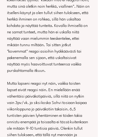
kokemukset tyylillä: "kukaan muu ei reagoisi noin, 
mutta sinä oletkin noin herkkä, viallinen". Näin on 
itselleni käynyt ja olen tullut siihen tulokseen, että 
herkkä ihminen on rohkea, sillä hän uskaltaa 
kohdata ja näyttää tunteita. Kovalla ihmisellä on 
ne samat tunteet, mutta hän ei uskalla niitä 
näyttää vaan mielummin teeskentelee, ettei 
mikään tunnu miltään. Tai sitten jotkut 
"kovemmat" reagoi asioihin hyökkäävästi tai 
pakenemalla sen sijaan, että uskaltaisivat 
näyttää myös haavoittuvat tunteensa vaikka 
purskahtamalla itkuun.
Mutta lapseni reagoi nyt näin, vaikka toisten 
lapset eivät reagoi näin. En mielellään enää 
vähentäisi päiväkotipäiviä, sillä niitä on nytkin 
vain 3pv/vk. ja siksi koska Sohvi tosiaan kaipaa 
viikonloppuna jo päiväkotiin takaisin. 6,5 
tuntisten päivien lyhentäminen ei töiden takia 
onnistu enempää ja toisaalta ei tässä kuitenkaan 
ole mitään 9-10 tuntisia päiviä. Olenkin tullut 
siihen tulokseen, että tällä nyt mennään ja 