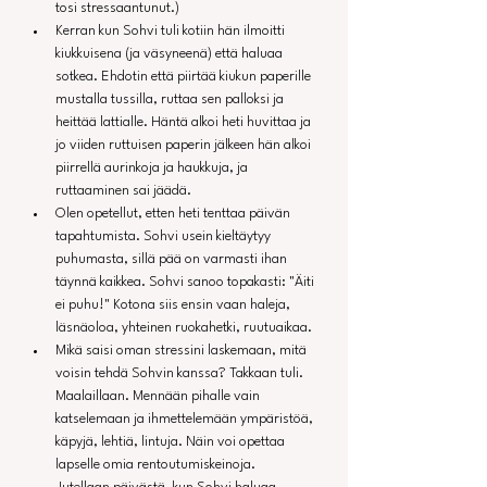
tosi stressaantunut.)
Kerran kun Sohvi tuli kotiin hän ilmoitti 
kiukkuisena (ja väsyneenä) että haluaa 
sotkea. Ehdotin että piirtää kiukun paperille 
mustalla tussilla, ruttaa sen palloksi ja 
heittää lattialle. Häntä alkoi heti huvittaa ja 
jo viiden ruttuisen paperin jälkeen hän alkoi 
piirrellä aurinkoja ja haukkuja, ja 
ruttaaminen sai jäädä.
Olen opetellut, etten heti tenttaa päivän 
tapahtumista. Sohvi usein kieltäytyy 
puhumasta, sillä pää on varmasti ihan 
täynnä kaikkea. Sohvi sanoo topakasti: "Äiti 
ei puhu!" Kotona siis ensin vaan haleja, 
läsnäoloa, yhteinen ruokahetki, ruutuaikaa.
Mikä saisi oman stressini laskemaan, mitä 
voisin tehdä Sohvin kanssa? Takkaan tuli. 
Maalaillaan. Mennään pihalle vain 
katselemaan ja ihmettelemään ympäristöä, 
käpyjä, lehtiä, lintuja. Näin voi opettaa 
lapselle omia rentoutumiskeinoja.