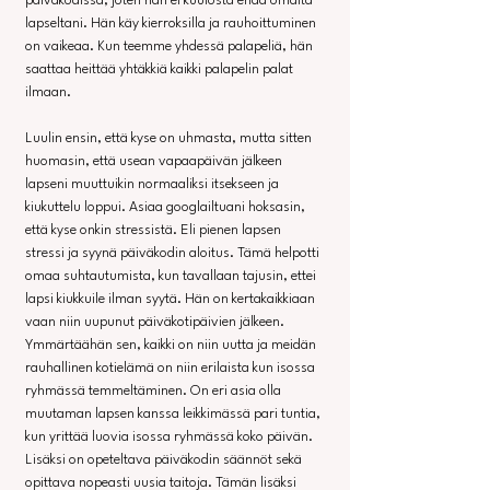
päiväkodissa, joten hän ei kuulosta enää omalta 
lapseltani. Hän käy kierroksilla ja rauhoittuminen 
on vaikeaa. Kun teemme yhdessä palapeliä, hän 
saattaa heittää yhtäkkiä kaikki palapelin palat 
ilmaan. 
Luulin ensin, että kyse on uhmasta, mutta sitten 
huomasin, että usean vapaapäivän jälkeen 
lapseni muuttuikin normaaliksi itsekseen ja 
kiukuttelu loppui. Asiaa googlailtuani hoksasin, 
että kyse onkin stressistä. Eli pienen lapsen 
stressi ja syynä päiväkodin aloitus. Tämä helpotti 
omaa suhtautumista, kun tavallaan tajusin, ettei 
lapsi kiukkuile ilman syytä. Hän on kertakaikkiaan 
vaan niin uupunut päiväkotipäivien jälkeen. 
Ymmärtäähän sen, kaikki on niin uutta ja meidän 
rauhallinen kotielämä on niin erilaista kun isossa 
ryhmässä temmeltäminen. On eri asia olla 
muutaman lapsen kanssa leikkimässä pari tuntia, 
kun yrittää luovia isossa ryhmässä koko päivän. 
Lisäksi on opeteltava päiväkodin säännöt sekä 
opittava nopeasti uusia taitoja. Tämän lisäksi 