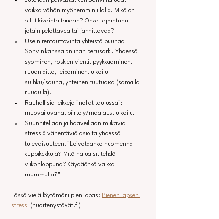
Jutellaan päivästä, kun Sohvi haluaa, 
vaikka vähän myöhemmin illalla. Mikä on 
ollut kivointa tänään? Onko tapahtunut 
jotain pelottavaa tai jännittävää?
Usein rentouttavinta yhteistä puuhaa 
Sohvin kanssa on ihan perusarki. Yhdessä 
syöminen, roskien vienti, pyykkääminen, 
ruuanlaitto, leipominen, ulkoilu, 
suihku/sauna, yhteinen ruutuaika (samalla 
ruudulla).
Rauhallisia leikkejä "nollat taulussa": 
muovailuvaha, piirtely/maalaus, ulkoilu.
Suunnitellaan ja haaveillaan mukavia 
stressiä vähentäviä asioita yhdessä 
tulevaisuuteen. "Leivotaanko huomenna 
kuppikakkuja? Mitä haluaisit tehdä 
viikonloppuna? Käydäänkö vaikka 
mummulla?"
Tässä vielä löytämäni pieni opas: 
Pienen lapsen 
stressi
(nuortenystävät.fi)