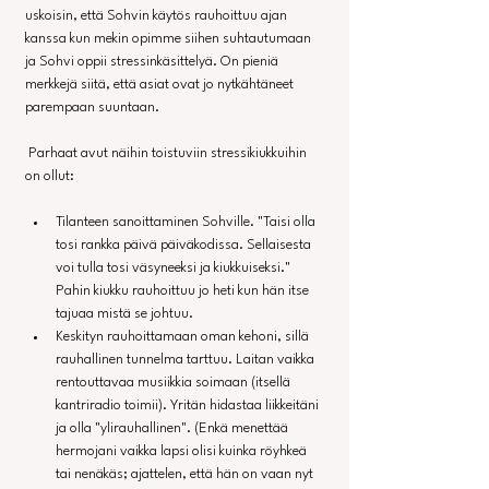
uskoisin, että Sohvin käytös rauhoittuu ajan 
kanssa kun mekin opimme siihen suhtautumaan 
ja Sohvi oppii stressinkäsittelyä. On pieniä 
merkkejä siitä, että asiat ovat jo nytkähtäneet 
parempaan suuntaan.
 Parhaat avut näihin toistuviin stressikiukkuihin 
on ollut:
Tilanteen sanoittaminen Sohville. "Taisi olla 
tosi rankka päivä päiväkodissa. Sellaisesta 
voi tulla tosi väsyneeksi ja kiukkuiseksi." 
Pahin kiukku rauhoittuu jo heti kun hän itse 
tajuaa mistä se johtuu.
Keskityn rauhoittamaan oman kehoni, sillä 
rauhallinen tunnelma tarttuu. Laitan vaikka 
rentouttavaa musiikkia soimaan (itsellä 
kantriradio toimii). Yritän hidastaa liikkeitäni 
ja olla "ylirauhallinen". (Enkä menettää 
hermojani vaikka lapsi olisi kuinka röyhkeä 
tai nenäkäs; ajattelen, että hän on vaan nyt 