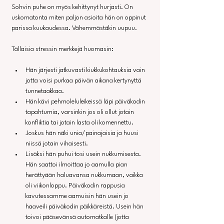
Sohvin puhe on myös kehittynyt hurjasti. On 
uskomatonta miten paljon asioita hän on oppinut 
parissa kuukaudessa. Vähemmästäkin uupuu.
Tällaisia stressin merkkejä huomasin:
Hän järjesti jatkuvasti kiukkukohtauksia vain 
jotta voisi purkaa päivän aikana kertynyttä 
tunnetaakkaa.
Hän kävi pehmoleluleikeissä läpi päiväkodin 
tapahtumia, varsinkin jos oli ollut jotain 
konfliktia tai jotain lasta oli komennettu. 
Joskus hän näki unia/painajaisia ja huusi 
niissä jotain vihaisesti.
Lisäksi hän puhui tosi usein nukkumisesta. 
Hän saattoi ilmoittaa jo aamulla pian 
herättyään haluavansa nukkumaan, vaikka 
oli viikonloppu. Päiväkodin rappusia 
kavutessamme aamuisin hän usein jo 
haaveili päiväkodin päikkäreistä. Usein hän 
toivoi pääsevänsä automatkalle (jotta 