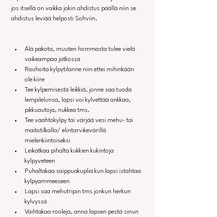
jos itsellä on vaikka jokin ahdistus päällä niin se 
ahdistus leviää helposti Sohviin.
Älä pakota, muuten hommasta tulee vielä 
vaikeampaa jatkossa
Rauhoita kylpytilanne niin ettei mihinkään 
ole kiire
Tee kylpemisestä leikkiä, jonne saa tuoda 
lempilelunsa, lapsi voi kylvettää ankkaa, 
pikkuautoja, nukkea tms.
Tee vaahtokylpy tai värjää vesi mehu- tai 
maitotilkalla/ elintarvikevärillä 
mielenkiintoiseksi
Leikatkaa pihalta kukkien kukintoja 
kylpyveteen
Puhaltakaa saippuakuplia kun lapsi istahtaa 
kylpyammeeseen
Lapsi saa mehutripin tms jonkun herkun 
kylvyssä
Vaihtakaa rooleja, anna lapsen pestä sinun 