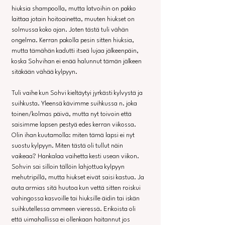
hiuksia shampoolla, mutta latvoihin on pakko 
laittaa jotain hoitoainetta, muuten hiukset on 
solmussa koko ajan. Joten tästä tuli vähän 
ongelma. Kerran pakolla pesin sitten hiuksia, 
mutta tämähän kadutti itseä lujaa jälkeenpäin, 
koska Sohvihan ei enää halunnut tämän jälkeen 
sitäkään vähää kylpyyn. 
Tuli vaihe kun Sohvi kieltäytyi jyrkästi kylvystä ja 
suihkusta. Yleensä kävimme suihkussa n. joka 
toinen/kolmas päivä, mutta nyt toivoin että 
saisimme lapsen pestyä edes kerran viikossa. 
Olin ihan kuutamolla: miten tämä lapsi ei nyt 
suostu kylpyyn. Miten tästä oli tullut näin 
vaikeaa? Hankalaa vaihetta kesti usean viikon. 
Sohvin sai silloin tällöin lahjottua kylpyyn 
mehutripillä, mutta hiukset eivät saisi kastua. Ja 
auta armias sitä huutoa kun vettä sitten roiskui 
vahingossa kasvoille tai hiuksille äidin tai iskän 
suihkutellessa ammeen vieressä. Erikoista oli 
että uimahallissa ei ollenkaan haitannut jos 