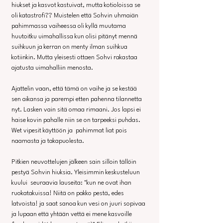
hiukset ja kasvot kastuivat, mutta kotioloissa se 
oli katastrofi?? Muistelen että Sohvin uhmaiän 
pahimmassa vaiheessa oli kyllä muutama 
huutoitku uimahallissa kun olisi pitänyt mennä 
suihkuun ja kerran on menty ilman suihkua 
kotiinkin. Mutta yleisesti ottaen Sohvi rakastaa 
ajatusta uimahalliin menosta.
Ajattelin vaan, että tämä on vaihe ja se kestää 
sen aikansa ja parempi etten pahenna tilannetta 
nyt. Lasken vain sitä omaa rimaani. Jos lapsi ei 
haise kovin pahalle niin se on tarpeeksi puhdas. 
Wet vipesit käyttöön ja  pahimmat liat pois 
naamasta ja takapuolesta.
Pitkien neuvottelujen jälkeen sain silloin tällöin 
pestyä Sohvin hiuksia. Yleisimmin keskusteluun 
kuului  seuraavia lauseita: "kun ne ovat ihan 
ruokatakuissa! Niitä on pakko pestä, edes 
latvoista! ja saat sanoa kun vesi on juuri sopivaa 
ja lupaan että yhtään vettä ei mene kasvoille 