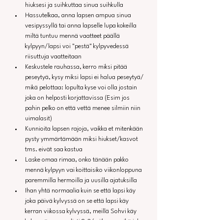
hiuksesi ja suihkuttaa sinua suihkulla
Hassutelkaa, anna lapsen ampua sinua 
vesipyssyllä tai anna lapselle lupa kokeilla 
miltä tuntuu mennä vaatteet päällä 
kylpyyn/lapsi voi "pestä" kylpyvedessä 
riisuttuja vaatteitaan
Keskustele rauhassa, kerro miksi pitää 
peseytyä, kysy miksi lapsi ei halua peseytyä/ 
mikä pelottaa: lopulta kyse voi olla jostain 
joka on helposti korjattavissa (Esim jos 
pahin pelko on että vettä menee silmiin niin 
uimalasit)
Kunnioita lapsen rajoja, vaikka et mitenkään 
pysty ymmärtämään miksi hiukset/kasvot 
tms. eivät saa kastua
Laske omaa rimaa, onko tänään pakko 
mennä kylpyyn vai koittaisiko viikonloppuna 
paremmilla hermoilla ja uusilla ajatuksilla
Ihan yhtä normaalia kuin se että lapsi käy 
joka päivä kylvyssä on se että lapsi käy 
kerran viikossa kylvyssä, meillä Sohvi käy 