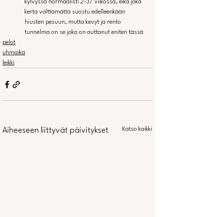
kylvyssä normaalisti 2-3/ viikossa, eikä joka 
kerta välttämättä suostu edelleenkään 
hiusten pesuun, mutta kevyt ja rento 
tunnelma on se joka on auttanut eniten tässä
pelot
uhmaikä
leikki
Katso kaikki
Aiheeseen liittyvät päivitykset