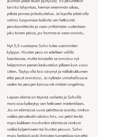
(kunhan pidät leuan pystyssä)" Eli pesuhetkiin 
tarvitsi lahjontaa, hieman enemmän aikaa, 
pitkää pinnaa ja keskustelua. Ja lopulta pitää olla 
valmis luopumaan kaikista sen hetkisistä 
pesutavoitteista ja vaan yrittämään uudestaan 
joku toinen päivä, jos homma ei vaan onnistu.
Nyt 3,5 vuotiaana Sohvi tulee useimmiten 
kylpyyn. Hiusten pesu on edelleen välillä 
haastavaa, mutta toisaalta se onnistuu nyt 
helpommin pienen keskustelun jälkeen kuin vuosi 
sitten. Täytyy olla tosi väsynyt ja nälkäkiukkuinen 
ettei pesut onnistuisi. Ja nytkään uimahallissa ei 
veden tai pesujen kanssa ole mitään ongelmia.
Lapsen elämä on täynnä vaiheita ja Sohvilla 
moni asia kytkeytyy sen hetkiseen mielentilaan. 
Jos on elämässä uusia pelottavia asioita, niinkun 
vaikka päiväkodin aloitus tms. voi pelot levitä 
myös kaikkeen muuhunkin elämässä niinkuin 
vaikka kylpemiseen tai hiusten pesuun. Sohvi 
myös herkästi aistii ihmisten tunnetiloja niin että 