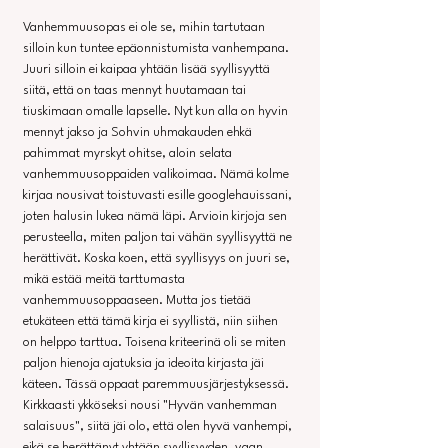
Vanhemmuusopas ei ole se, mihin tartutaan 
silloin kun tuntee epäonnistumista vanhempana. 
Juuri silloin ei kaipaa yhtään lisää syyllisyyttä 
siitä, että on taas mennyt huutamaan tai 
tiuskimaan omalle lapselle. Nyt kun alla on hyvin 
mennyt jakso ja Sohvin uhmakauden ehkä 
pahimmat myrskyt ohitse, aloin selata 
vanhemmuusoppaiden valikoimaa. Nämä kolme 
kirjaa nousivat toistuvasti esille googlehauissani, 
joten halusin lukea nämä läpi. Arvioin kirjoja sen 
perusteella, miten paljon tai vähän syyllisyyttä ne 
herättivät. Koska koen, että syyllisyys on juuri se, 
mikä estää meitä tarttumasta 
vanhemmuusoppaaseen. Mutta jos tietää 
etukäteen että tämä kirja ei syyllistä, niin siihen 
on helppo tarttua. Toisena kriteerinä oli se miten 
paljon hienoja ajatuksia ja ideoita kirjasta jäi 
käteen. Tässä oppaat paremmuusjärjestyksessä. 
Kirkkaasti ykköseksi nousi "Hyvän vanhemman 
salaisuus", siitä jäi olo, että olen hyvä vanhempi, 
eikä se herättänyt yhtään syyllisyyden, vaan 