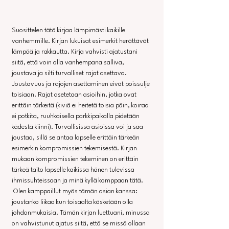
Suosittelen tätä kirjaa lämpimästi kaikille 
vanhemmille. Kirjan lukuisat esimerkit herättävät 
lämpöä ja rakkautta. Kirja vahvisti ajatustani 
siitä, että voin olla vanhempana salliva, 
joustava ja silti turvalliset rajat asettava. 
Joustavuus ja rajojen asettaminen eivät poissulje 
toisiaan. Rajat asetetaan asioihin, jotka ovat 
erittäin tärkeitä (kiviä ei heitetä toisia päin, koiraa 
ei potkita, ruuhkaisella parkkipaikalla pidetään 
kädestä kiinni). Turvallisissa asioissa voi ja saa 
joustaa, sillä se antaa lapselle erittäin tärkeän 
esimerkin kompromissien tekemisestä. Kirjan 
mukaan kompromissien tekeminen on erittäin 
tärkeä taito lapselle kaikissa hänen tulevissa 
ihmissuhteissaan ja minä kyllä komppaan tätä.
 Olen kamppaillut myös tämän asian kanssa: 
joustanko liikaa kun toisaalta käsketään olla 
johdonmukaisia. Tämän kirjan luettuani, minussa 
on vahvistunut ajatus siitä, että se missä ollaan 