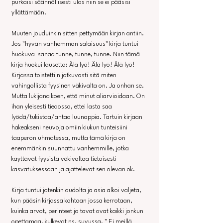
purkaisi säännöllisesti ulos niin se ei pääsisi 
yllättämään.
Muuten jouduinkin sitten pettymään kirjan antiin. 
Jos "hyvän vanhemman salaisuus" kirja tuntui 
huokuva  sanaa tunne, tunne, tunne. Niin tämä 
kirja huokui lausetta: Älä lyö! Älä lyö! Älä lyö! 
Kirjassa toistettiin jatkuvasti sitä miten 
vahingollista fyysinen väkivalta on. Ja onhan se. 
Mutta lukijana koen, että minut aliarvioidaan. On 
ihan yleisesti tiedossa, ettei lasta saa 
lyödä/tukistaa/antaa luunappia. Tartuin kirjaan 
hakeakseni neuvoja omiin kiukun tunteisiini 
taaperon uhmatessa, mutta tämä kirja on 
enemmänkin suunnattu vanhemmille, jotka 
käyttävät fyysistä väkivaltaa tietoisesti 
kasvatuksessaan ja ajattelevat sen olevan ok.
Kirja tuntui jotenkin oudolta ja asia alkoi valjeta, 
kun pääsin kirjassa kohtaan jossa kerrotaan, 
kuinka arvot, perinteet ja tavat ovat kaikki jonkun 
opettamaa, kulkevat ns. suvussa. " Ei meillä 