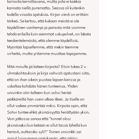
tarinoita kerrottavana, mutta joita ei kaikkia 
kannata niellä purematta. Seassa oli kuitenkin 
todella viisaita ajatuksia. Kirjan viesti on erittäin 
tärkeä. Se kertoo, että kukaan meistä ei ole 
täydellinen vanhempi ja parasta mitä voimme 
tehdä erilailla kuin aiemmat sukupolvet, on lakata 
teeskentelemästä, että olemme täydellisiä. 
Myöntää lapsellemme, että mekin teemme 
virheitä, mutta yritämme muuttaa tapojamme.
Mitä minulle jäi käteen kirjasta? Etsin tukea 2 v 
uhmakohtauksiin ja kirja vahvisti ajatustani siitä, 
että on ihan oikein joustaa lapsen kanssa ja 
uskaltaa kohdata hänen tunteensa. Yhden 
univinkin otin talteen: kun sohvi herää 
päikkäreiltä hän usein alkaa itkeä. Ja itselle on 
ollut vaikea ymmärtää miksi. Kirjasta opin, että 
Sohvi tuntee ehkä yksinäisyyttä herättyään yksin. 
Voin jatkossa sanoa että "tunnet olosi 
yksinäiseksi kun ketään ei ollut tässä lähellä kun 
heräsit, auttaisiko syli?" Toinen univinkki sai 
minut luopumaan ajatuksesta, että pitäisi 