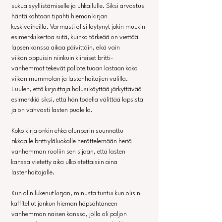
sukua syyllistämiselle ja uhkailulle. Siksi arvostus 
häntä kohtaan tipahti hieman kirjan 
keskivaiheilla. Varmasti olisi löytynyt jokin muukin 
esimerkki kertoa siitä, kuinka tärkeää on viettää 
lapsen kanssa aikaa päivittäin, eikä vain 
viikonloppuisin niinkuin kiireiset britti-
vanhemmat tekevät palloteltuaan lastaan koko 
viikon mummolan ja lastenhoitajien välillä. 
Luulen, että kirjoittaja halusi käyttää järkyttävää 
esimerkkiä siksi, että hän todella välittää lapsista 
ja on vahvasti lasten puolella.
Koko kirja onkin ehkä alunperin suunnattu 
rikkaalle brittiyläluokalle herättelemään heitä 
vanhemman rooliin sen sijaan, että lasten 
kanssa vietetty aika ulkoistettaisiin aina 
lastenhoitajalle. 
Kun olin lukenut kirjan, minusta tuntui kun olisin 
kaffitellut jonkun hieman höpsähtäneen 
vanhemman naisen kanssa, jolla oli paljon 