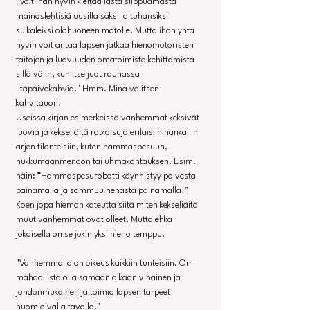
"Voit ihan hyvin kieltää lasta silppuamasta 
mainoslehtisiä uusilla saksilla tuhansiksi 
suikaleiksi olohuoneen matolle. Mutta ihan yhtä 
hyvin voit antaa lapsen jatkaa hienomotoristen 
taitojen ja luovuuden omatoimista kehittämistä 
sillä välin, kun itse juot rauhassa 
iltapäiväkahvia." Hmm. Minä valitsen 
kahvitauon!
Useissa kirjan esimerkeissä vanhemmat keksivät 
luovia ja kekseliäitä ratkaisuja erilaisiin hankaliin 
arjen tilanteisiin, kuten hammaspesuun, 
nukkumaanmenoon tai uhmakohtauksen. Esim. 
näin: ”Hammaspesurobotti käynnistyy polvesta 
painamalla ja sammuu nenästä painamalla!” 
Koen jopa hieman kateutta siitä miten kekseliäitä 
muut vanhemmat ovat olleet. Mutta ehkä 
jokaisella on se jokin yksi hieno temppu.
"Vanhemmalla on oikeus kaikkiin tunteisiin. On 
mahdollista olla samaan aikaan vihainen ja 
johdonmukainen ja toimia lapsen tarpeet 
huomioivalla tavalla."