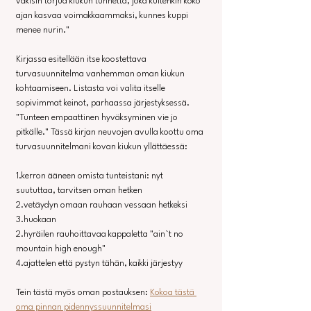
väkisin torjua kiukun tunnetta, joka kuitenkin koko 
ajan kasvaa voimakkaammaksi, kunnes kuppi 
menee nurin."
Kirjassa esitellään itse koostettava 
turvasuunnitelma vanhemman oman kiukun 
kohtaamiseen. Listasta voi valita itselle 
sopivimmat keinot, parhaassa järjestyksessä. 
"Tunteen empaattinen hyväksyminen vie jo 
pitkälle." Tässä kirjan neuvojen avulla koottu oma 
turvasuunnitelmani kovan kiukun yllättäessä:
1.kerron ääneen omista tunteistani: nyt 
suututtaa, tarvitsen oman hetken
2.vetäydyn omaan rauhaan vessaan hetkeksi
3.huokaan
2.hyräilen rauhoittavaa kappaletta "ain`t no 
mountain high enough"
4.ajattelen että pystyn tähän, kaikki järjestyy
Tein tästä myös oman postauksen: 
Kokoa tästä 
oma pinnan pidennyssuunnitelmasi