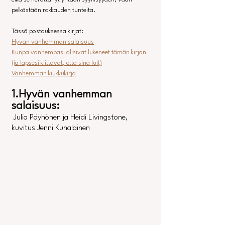
pelkästään rakkauden tunteita.
Tässä postauksessa kirjat:
Hyvän vanhemman salaisuus
Kunpa vanhempasi olisivat lukeneet tämän kirjan 
(ja lapsesi kiittävät, että sinä luit)
Vanhemman kiukkukirja
1.Hyvän vanhemman 
salaisuus:
 Julia Pöyhönen ja Heidi Livingstone, 
kuvitus Jenni Kuhalainen