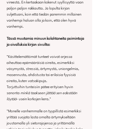
vireestä. En kertaakaan kokenut syyllisyyttä vaan 
paljon paljon rakkautta. Ja lopulta kirjan 
suljettuani, koin että tiedän paremmin millainen 
vanhempi haluan olla ja koin, että olen hyvä 
vanhempi.
Tässä muutamia minuun kolahtaneita poimintoja 
ja oivalluksia kirjan sivuilta:
"Käsittelemättömät tunteet voivat arjessa 
aiheuttaa epämääräisiä oireita, esimerkiksi 
väsymystä, stressiä, ärtymystä, uniongelmia, 
masennusta, ahdistusta tai erilaisia fyysisiä 
oireita, kuten vatsakipuja.
Torjuttuihin tunteisiin pätee erityisen hyvin 
sanonta 
minkä taakseen jättää sen edestään 
löytää
- usein korkojen kera."
"Monelle vanhemmalle on tyypillistä esimerkiksi 
yrittää suojata lasta omalta ärtymykseltään 
joustamalla yli sietorajojensa ja yrittämällä 