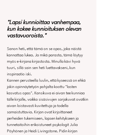
"Lapsi kunnioittaa vanhempaa, 
kun kokee kunnioituksen olevan 
vastavuoroista."
Sanon heti, että tämä on se opas, joka näistä 
kannattaa lukea. Ja mikä parasta, tämä löytyy 
myös e-kirjana kirjastosta. Minulla kävi hyvä 
tuuri, sillä sain sen heti luettavakseni, kun 
inspiraatio iski. 
Kannen perusteella luulin, että kyseessä on ehkä 
jokin opinnäytetyön pohjalta koottu "lasten 
kasvatus opas". Kansikuva ei aivan tee kunniaa 
tälle kirjalle, vaikka sisäsivujen sarjakuvat ovatkin 
aivan loistavasti kuvitettuja ja todella 
samaistuttavia. Kirjan ovat kirjoittaneet 
perheiden tukemiseen, lapsen kehitykseen ja 
tunnetaitoihin erikoistuneet psykologit Julia 
Pöyhönen ja Heidi Livingstone. Pidin kirjan 