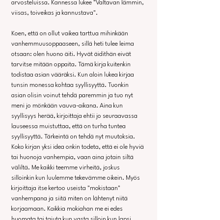
arvosteluissa. Kannessa lukee "Valtavan lämmin, 
viisas, toiveikas ja kannustava".
Koen, että on ollut vaikea tarttua mihinkään 
vanhemmuusoppaaseen, sillä heti tulee leima 
otsaan: olen huono äiti. Hyvät äidithän eivät 
tarvitse mitään oppaita. Tämä kirja kuitenkin 
todistaa asian vääräksi. Kun aloin lukea kirjaa 
tunsin monessa kohtaa syyllisyyttä. Tuonkin 
asian olisin voinut tehdä paremmin ja tuo nyt 
meni jo mönkään vauva-aikana. Aina kun 
syyllisyys herää, kirjoittaja ehtii jo seuraavassa 
lauseessa muistuttaa, että on turha tuntea 
syyllisyyttä. Tärkeintä on tehdä nyt muutoksia. 
Koko kirjan yksi idea onkin todeta, että ei ole hyviä 
tai huonoja vanhempia, vaan aina jotain siltä 
väliltä. Me kaikki teemme virheitä, joskus 
silloinkin kun luulemme tekevämme oikein. Myös 
kirjoittaja itse kertoo useista "mokistaan" 
vanhempana ja siitä miten on lähtenyt niitä 
korjaamaan. Kaikkia mokiahan me ei edes 
huomata tai tajuta kun vasta silloin kun lapsi 