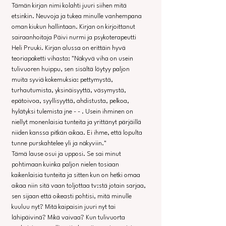
Tämän kirjan nimi kolahti juuri siihen mitä 
etsinkin. Neuvoja ja tukea minulle vanhempana 
oman kiukun hallintaan. Kirjan on kirjoittanut 
sairaanhoitaja Päivi nurmi ja psykoterapeutti 
Heli Pruuki. Kirjan alussa on erittäin hyvä 
teoriapaketti vihasta: "Näkyvä viha on usein 
tulivuoren huippu, sen sisältä löytyy paljon  
muita syviä kokemuksia: pettymystä, 
turhautumista, yksinäisyyttä, väsymystä, 
epätoivoa, syyllisyyttä, ahdistusta, pelkoa, 
hylätyksi tulemista jne - - . Usein ihminen on 
niellyt monenlaisia tunteita ja yrittänyt pärjäillä 
niiden kanssa pitkän aikaa. Ei ihme, että lopulta 
tunne purskahtelee yli ja näkyviin." 
Tämä lause osui ja upposi. Se sai minut 
pohtimaan kuinka paljon nielen tosiaan 
kaikenlaisia tunteita ja sitten kun on hetki omaa 
aikaa niin sitä vaan toljottaa tv:stä jotain sarjaa, 
sen sijaan että oikeasti pohtisi, mitä minulle 
kuuluu nyt? Mitä kaipaisin juuri nyt tai 
lähipäivinä? Mikä vaivaa? Kun tulivuorta 