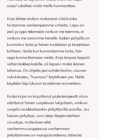
osaa/uskaltaa niistä meille huomauttaa.
Kirja lähtee otsikon mukaisesti siitä kuinka 
toistamme vanhempiemme virheitä. Lapsi on 
peili ja oppii tekemään niinkuin me teemme, ei 
niinkuin me sanomme hänelle. Kaiken pohjalla on 
kunnioitus lasta ja hänen tunteitaan ja tarpeitaan 
kohtaan. Vasta kun kunnioitamme lasta, hän 
oppii kunnioittamaan meitä. Kirja tarjoaa laajasti 
vähän kaikkea kaikille, oli lapsesi minkä ikäinen 
tahansa. On ohjeita parisuhderiitoihin, vauvan 
nukutukseen, "huonoon" käytökseen jne. Näitä 
käydään läpi lukuisin tosielämän esimerkein.
Koska kirjan on kirjoittanut psykoterapeutti olisin 
odottanut hänen suojelevan lukijoitaan, niinkuin 
suojelisi asiakkaitaankin järkyttäviltä asioilta. Jos 
haluan järkyttyä, voin lukea iltapäivälehtien 
sivustoja, mutta koen että 
vanhemmuusoppaassa vanhemman 
järkyttäminen on manipulointikeino; läheistä 