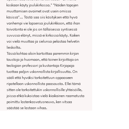
koskaan käyty joulukirkossa." "Näiden tapojen 
muuttamisen avaimet ovat usein omissa 
käsissä"... Tästä saa siis käsityksen että hyvä 
vanhempi vie lapsensa joulukirkkoon, että ihan 
toivotonta ei ole jos on tällaisessa syntisessä 
suvussa elänyt, missä ei kirkossa käyty. Kaiken 
voi vielä muuttaa ja sielunsa pelastaa helvetin 
lieskoilta.
Tässä kohtaa aloin kartoittaa paremmin kirjan 
taustoja ja huomaan, että toinen kirjoittaja on 
teologian professori ja kustantaja Kirjapaja 
tuottaa paljon uskonnollista kirjallisuutta. On 
sääli että hyväksi tarkoitettuun oppaaseen 
ripotellaan uskonnollista paasausta. Ellei tämä 
sitten ole tarkoitettukin uskonnollisille yhteisöille, 
joissa ehkä kukoistaa vielä ikiaikainen raamatusta 
poimittu lastenkasvatusneuvo, ken vitsaa 
säästää se lastaan vihaa.
Kirjan tyyli on selvästi saanut vaikutteita 
uskonnosta, ylhäältä annetaan ohjeet miten teet, 