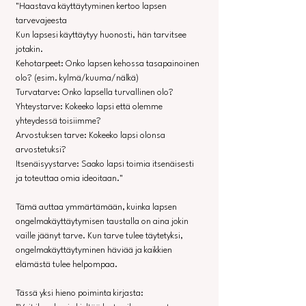
"Haastava käyttäytyminen kertoo lapsen 
tarvevajeesta
Kun lapsesi käyttäytyy huonosti, hän tarvitsee 
jotakin.
Kehotarpeet: Onko lapsen kehossa tasapainoinen 
olo? (esim. kylmä/kuuma/nälkä)
Turvatarve: Onko lapsella turvallinen olo?
Yhteystarve: Kokeeko lapsi että olemme 
yhteydessä toisiimme?
Arvostuksen tarve: Kokeeko lapsi olonsa 
arvostetuksi?
Itsenäisyystarve: Saako lapsi toimia itsenäisesti 
ja toteuttaa omia ideoitaan."
Tämä auttaa ymmärtämään, kuinka lapsen 
ongelmakäyttäytymisen taustalla on aina jokin 
vaille jäänyt tarve. Kun tarve tulee täytetyksi, 
ongelmakäyttäytyminen häviää ja kaikkien 
elämästä tulee helpompaa.
Tässä yksi hieno poiminta kirjasta: