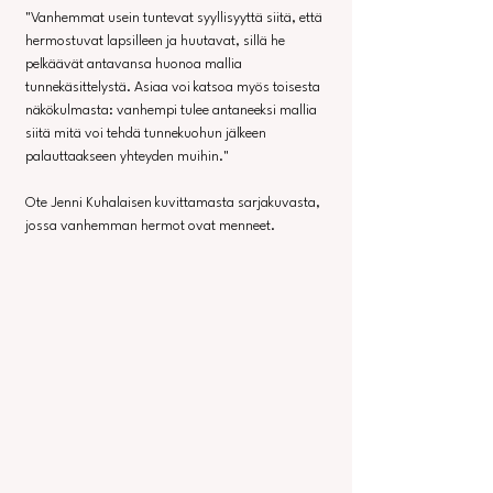
"Vanhemmat usein tuntevat syyllisyyttä siitä, että 
hermostuvat lapsilleen ja huutavat, sillä he 
pelkäävät antavansa huonoa mallia 
tunnekäsittelystä. Asiaa voi katsoa myös toisesta 
näkökulmasta: vanhempi tulee antaneeksi mallia 
siitä mitä voi tehdä tunnekuohun jälkeen 
palauttaakseen yhteyden muihin." 
Ote Jenni Kuhalaisen kuvittamasta sarjakuvasta, 
jossa vanhemman hermot ovat menneet.