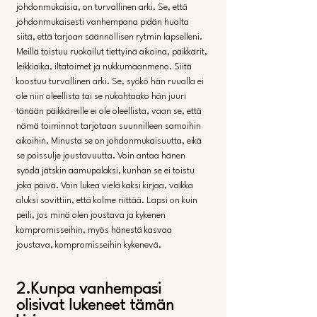
johdonmukaisia, on turvallinen arki. Se, että 
johdonmukaisesti vanhempana pidän huolta 
siitä, että tarjoan säännöllisen rytmin lapselleni. 
Meillä toistuu ruokailut tiettyinä aikoina, päikkärit, 
leikkiaika, iltatoimet ja nukkumaanmeno. Siitä 
koostuu turvallinen arki. Se, syökö hän ruualla ei 
ole niin oleellista tai se nukahtaako hän juuri 
tänään päikkäreille ei ole oleellista, vaan se, että 
nämä toiminnot tarjotaan suunnilleen samoihin 
aikoihin. Minusta se on johdonmukaisuutta, eikä 
se poissulje joustavuutta. Voin antaa hänen 
syödä jätskin aamupalaksi, kunhan se ei toistu 
joka päivä. Voin lukea vielä kaksi kirjaa, vaikka 
aluksi sovittiin, että kolme riittää. Lapsi on kuin 
peili, jos minä olen joustava ja kykenen 
kompromisseihin, myös hänestä kasvaa 
joustava, kompromisseihin kykenevä.
2.Kunpa vanhempasi 
olisivat lukeneet tämän 