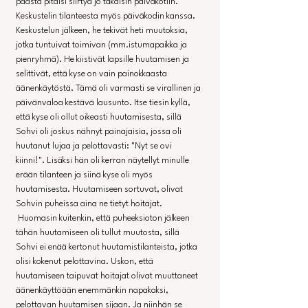
päästä pitäisi siirtyä jo takaisin päiväkotiin. 
Keskustelin tilanteesta myös päiväkodin kanssa. 
Keskustelun jälkeen, he tekivät heti muutoksia, 
jotka tuntuivat toimivan (mm.istumapaikka ja 
pienryhmä). He kiistivät lapsille huutamisen ja 
selittivät, että kyse on vain painokkaasta 
äänenkäytöstä. Tämä oli varmasti se virallinen ja 
päivänvaloa kestävä lausunto. Itse tiesin kyllä, 
että kyse oli ollut oikeasti huutamisesta, sillä 
Sohvi oli joskus nähnyt painajaisia, jossa oli 
huutanut lujaa ja pelottavasti: "Nyt se ovi 
kiinni!". Lisäksi hän oli kerran näytellyt minulle 
erään tilanteen ja siinä kyse oli myös 
huutamisesta. Huutamiseen sortuvat, olivat 
Sohvin puheissa aina ne tietyt hoitajat.
 Huomasin kuitenkin, että puheeksioton jälkeen 
tähän huutamiseen oli tullut muutosta, sillä 
Sohvi ei enää kertonut huutamistilanteista, jotka 
olisi kokenut pelottavina. Uskon, että 
huutamiseen taipuvat hoitajat olivat muuttaneet 
äänenkäyttöään enemmänkin napakaksi, 
pelottavan huutamisen sijaan. Ja niinhän se 