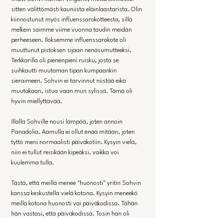
sitten välittömästi kauniista eläinlaastarista. Olin 
kiinnostunut myös influenssarokotteesta, sillä 
melkein saimme viime vuonna taudin meidän 
perheeseen. Iloksemme influenssarokote oli 
muuttunut pistoksen sijaan nenäsumutteeksi. 
Terkkarilla oli pienenpieni ruisku, josta se 
suihkautti muutaman tipan kumpaankin 
sieraimeen. Sohvin ei tarvinnut niistää eikä 
muutakaan, istua vaan mun sylissä. Tämä oli 
hyvin miellyttävää.
Illalla Sohville nousi lämpöä, joten annoin 
Panadolia. Aamulla ei ollut enää mitään, joten 
tyttö meni normaalisti päiväkotiin. Kysyin vielä, 
niin ei tullut reisikään kipeäksi, vaikka voi 
kuulemma tulla.
Tästä, että meillä menee "huonosti" yritin Sohvin 
kanssa keskustella vielä kotona. Kysyin meneekö 
meillä kotona huonosti vai päiväkodissa. Tähän 
hän vastasi, että päiväkodissa. Tosin hän oli 