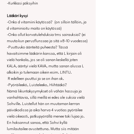
-Kurkkasi pöksyihin
Lääkäri kysyi
-Onko d vitamiini käytössä?  (on silloin tällöin, ja 
d vitaminioitu maito on käytössä)
-Onko ollut korvatulehduksia tms sairauksia? (ei 
muuta kun perusflunssaa ja sitä x8-10 vuodessa)
-Puuttuuko äänteitä puheesta? Tässä 
havaitsimme lääkärin kanssa, että L kirjain oli 
vielä hankala, jos se oli sanan keskellä joten 
KALA, ääntyi vielä KAVA, mutta sanan alussa L 
alkoikin jo tulemaan oikein esim. LINTU.
 R edelleen puuttui ja se on ihan ok.
-Pyöräileekö, Luisteleeko, Hiihtääkö?
Nämä liikuntakysymykset oli vähän hassuja ja 
vanhahtavia, sillä meillä ei edes ole suksia vielä 
Sohville. Luistellut hän on muutaman kerran 
päiväkodissa ja aika harva 4 vuotias pyöräilee 
vielä oikeasti, potkupyörällä menee toki lujaa jo. 
En hoksannut sanoa, että Sohvi kyllä 
lumilautailee avustettuna. Mutta siis mitään 