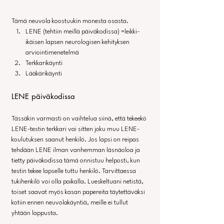
Tämä neuvola koostuukin monesta osasta.
LENE (tehtiin meillä päiväkodissa) =leikki-
ikäisen lapsen neurologisen kehityksen 
arviointimenetelmä
Terkkarikäynti
Lääkärikäynti
LENE päiväkodissa
Tässäkin varmasti on vaihtelua siinä, että tekeekö 
LENE-testin terkkari vai sitten joku muu LENE-
koulutuksen saanut henkilö. Jos lapsi on reipas 
tehdään LENE ilman vanhemman läsnäoloa ja 
tietty päiväkodissa tämä onnistuu helposti, kun 
testin tekee lapselle tuttu henkilö. Tarvittaessa 
tukihenkilö voi olla paikalla. Lueskeltuani netistä, 
toiset saavat myös kasan papereita täytettäväksi 
kotiin ennen neuvolakäyntiä, meille ei tullut 
yhtään lappusta.