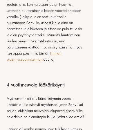
kuuluisi olla, kun halutaan lasten huomio. 
Jätetään huutaminen oikeiden vaaratilanteiden 
varalle. (Ja kyllä, olen sortunut itsekin 
huutamaan Sohville, useastikin ja aina on 
harmittanut jälkikäteen ja sitten on puhuttu asia 
ja olen pyytänyt anteeksi. Minusta huutaminen 
kuuluu oikeisiin vaaratilanteisiin, eikä 
päivittäiseen käyttöön. Ja siksi yritän siitä myös 
itse oppia pois mm. tämän 
Pinnan 
pidennyssuunnitelman 
avulla)
4 vuotisneuvola lääkärikäynti
Myöhemmin oli siis lääkärikäynnin vuoro. 
Lääkäri oli klassisesti myöhässä, joten Sohvi sai 
paljon leikkiaikaa neuvolan leluparatiisissa. Miksi 
ne onkin aina hienoimpia leluja, jotka ei oo omia? 
Lääkäri oli vanha nainen, joka tuli hyvin juttuun 