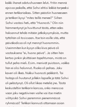
kaikki ihanat odotushuoneen lelut. Yritin mennä 
ajoissa paikalle, että Sohvi ehtisi leikkiä tarpeeksi 
ennen terkkariaikaa. Sitten päästiin huoneeseen 
ja terkkari kysyi "mites teillä menee?" Siihen 
Sohvi vastasi heti, että "Huonosti." Olin niin 
hämmentynyt ja huvittunut tästä, etten edes 
hoksannut tehdä mitään jatkokysymyksiä, mutta 
tyttöhän oli tosissaan. Itse toin esille sitä, että 
päiväkodissa oli nyt mennyt huonommin. 
Useimmiten kun kysyn oliko kiva päivä oli 
vastauksena "ei, huono päivä". Ja sitten hän 
kertoo jonkin yksittäisen tapahtuman, mistä on 
tullut paha mieli. Esim. menivät puistoon, vaikka 
hän ei olisi halunnut. Ruoka oli pahaa. Joku 
kaveri oli ilkeä. Nukkui huonosti päikkärit. Tai 
hoitaja oli huutanut jollekin lapselle ja tätä Sohvi 
oli pelästynyt. Oli ollut liikaa meteliä jne. Tästä 
keskusteltiin terkkarin kanssa, onko menossa 
vaan joku negatiivinen vaihe vai itse mietin 
viihtyisikö Sohvi paremmin pienemmässä 
ryhmässä? Terkkari kannusti ottamaan asian 