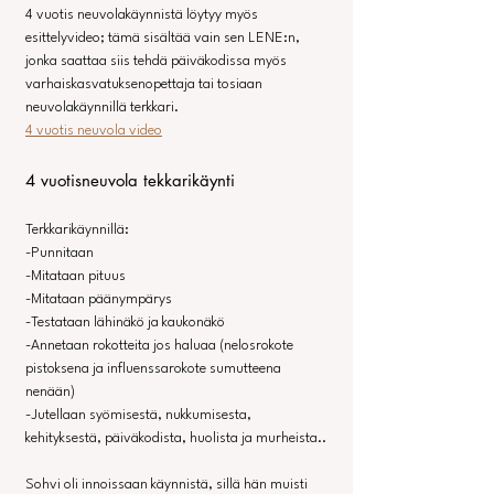
4 vuotis neuvolakäynnistä löytyy myös 
esittelyvideo; tämä sisältää vain sen LENE:n, 
jonka saattaa siis tehdä päiväkodissa myös 
varhaiskasvatuksenopettaja tai tosiaan 
neuvolakäynnillä terkkari.
4 vuotis neuvola video
4 vuotisneuvola tekkarikäynti
Terkkarikäynnillä:
-Punnitaan
-Mitataan pituus
-Mitataan päänympärys
-Testataan lähinäkö ja kaukonäkö
-Annetaan rokotteita jos haluaa (nelosrokote 
pistoksena ja influenssarokote sumutteena 
nenään)
-Jutellaan syömisestä, nukkumisesta, 
kehityksestä, päiväkodista, huolista ja murheista..
Sohvi oli innoissaan käynnistä, sillä hän muisti 