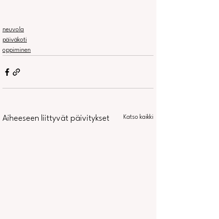
neuvola
päiväkoti
oppiminen
Katso kaikki
Aiheeseen liittyvät päivitykset