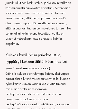
juuri kuullut sen keskustelun, jonka kävin terkkarin 
kanssa omista päiväkotimietteistäni. Sitten yritin 
saada selville, mikä menee huonosti, tai mitä 
voisi muuttaa, että menisi paremmin ja siellä 
olisi mukavampaa. Hän mietti hetken ja sanoi, 
että haluaa vaihtaa unipehmolelunsa toiseen. No 
sehän oli ainakin helppo toteuttaa, vaikka en 
uskonut hetkeäkään, että se ratkaisi kaikkia 
ongelmia.
Kuinkas kävi?
 (tässä päiväkotijuttuja, 
hyppää yli kohtaan Lääkärikäynti, jos luet 
vain 4 vuotisneuvolan sisältöä)
Otin siis selvää pienryhmäpaikoista. Yksi vapaa 
paikka olisi ollut ryhmiksessä yksityisellä, kunnan 
ryhmiksissä kun on vaan alle 3 vuotiaita, eikä 
mielellään oteta sinne isompia. 
Perhepäivähoitajilla ei ole paikkoja ja vain 
harvoissa tapauksissa saisi olla 
perhepäivähoidossa eskari-ikään asti, eli vuoden 