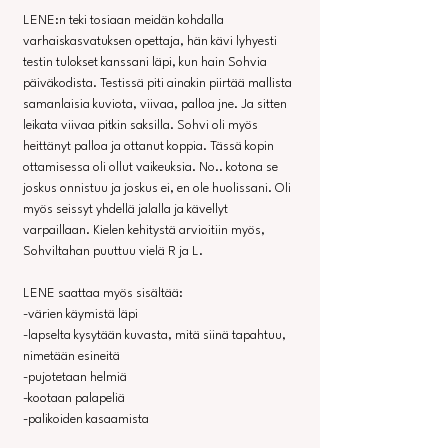
LENE:n teki tosiaan meidän kohdalla 
varhaiskasvatuksen opettaja, hän kävi lyhyesti 
testin tulokset kanssani läpi, kun hain Sohvia 
päiväkodista. Testissä piti ainakin piirtää mallista 
samanlaisia kuviota, viivaa, palloa jne. Ja sitten 
leikata viivaa pitkin saksilla. Sohvi oli myös 
heittänyt palloa ja ottanut koppia. Tässä kopin 
ottamisessa oli ollut vaikeuksia. No.. kotona se 
joskus onnistuu ja joskus ei, en ole huolissani. Oli 
myös seissyt yhdellä jalalla ja kävellyt 
varpaillaan. Kielen kehitystä arvioitiin myös, 
Sohviltahan puuttuu vielä R ja L.
LENE saattaa myös sisältää: 
-värien käymistä läpi
-lapselta kysytään kuvasta, mitä siinä tapahtuu, 
nimetään esineitä
-pujotetaan helmiä
-kootaan palapeliä
-palikoiden kasaamista