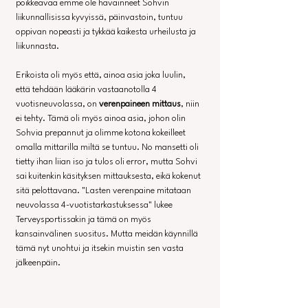
poikkeavaa emme ole havainneet Sohvin 
liikunnallisissa kyvyissä, päinvastoin, tuntuu 
oppivan nopeasti ja tykkää kaikesta urheilusta ja 
liikunnasta.
Erikoista oli myös että, ainoa asia joka luulin, 
että tehdään lääkärin vastaanotolla 4 
vuotisneuvolassa, on 
verenpaineen mittaus
, niin 
ei tehty. Tämä oli myös ainoa asia, johon olin 
Sohvia prepannut ja olimme kotona kokeilleet 
omalla mittarilla miltä se tuntuu. No mansetti oli 
tietty ihan liian iso ja tulos oli error, mutta Sohvi 
sai kuitenkin käsityksen mittauksesta, eikä kokenut 
sitä pelottavana. "Lasten verenpaine mitataan 
neuvolassa 4-vuotistarkastuksessa" lukee 
Terveysportissakin ja tämä on myös 
kansainvälinen suositus. Mutta meidän käynnillä 
tämä nyt unohtui ja itsekin muistin sen vasta 
jälkeenpäin.