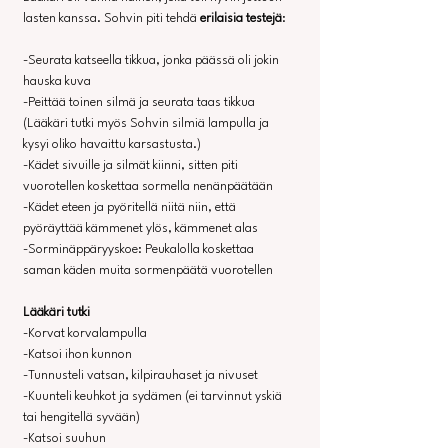
lasten kanssa. Sohvin piti tehdä 
erilaisia testejä
:
-Seurata katseella tikkua, jonka päässä oli jokin 
hauska kuva
-Peittää toinen silmä ja seurata taas tikkua
(Lääkäri tutki myös Sohvin silmiä lampulla ja 
kysyi oliko havaittu karsastusta.)
-Kädet sivuille ja silmät kiinni, sitten piti 
vuorotellen koskettaa sormella nenänpäätään
-Kädet eteen ja pyöritellä niitä niin, että 
pyöräyttää kämmenet ylös, kämmenet alas
-Sorminäppäryyskoe: Peukalolla koskettaa 
saman käden muita sormenpäätä vuorotellen
Lääkäri tutki
-Korvat korvalampulla
-Katsoi ihon kunnon
-Tunnusteli vatsan, kilpirauhaset ja nivuset
-Kuunteli keuhkot ja sydämen (ei tarvinnut yskiä 
tai hengitellä syvään)
-Katsoi suuhun