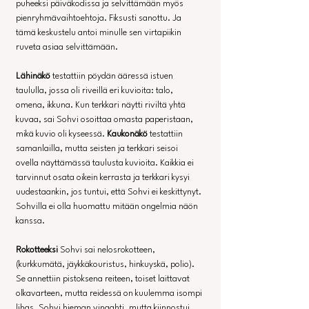
puheeksi päiväkodissa ja selvittämään myös 
pienryhmävaihtoehtoja. Fiksusti sanottu. Ja 
tämä keskustelu antoi minulle sen virtapiikin 
ruveta asiaa selvittämään.
Lähinäkö
 testattiin pöydän ääressä istuen 
taululla, jossa oli riveillä eri kuvioita: talo, 
omena, ikkuna. Kun terkkari näytti riviltä yhtä 
kuvaa, sai Sohvi osoittaa omasta paperistaan, 
mikä kuvio oli kyseessä. 
Kaukonäkö
 testattiin 
samanlailla, mutta seisten ja terkkari seisoi 
ovella näyttämässä taulusta kuvioita. Kaikkia ei 
tarvinnut osata oikein kerrasta ja terkkari kysyi 
uudestaankin, jos tuntui, että Sohvi ei keskittynyt. 
Sohvilla ei olla huomattu mitään ongelmia näön 
kanssa.
Rokotteeksi
 Sohvi sai nelosrokotteen, 
(kurkkumätä, jäykkäkouristus, hinkuyskä, polio). 
Se annettiin pistoksena reiteen, toiset laittavat 
olkavarteen, mutta reidessä on kuulemma isompi 
lihas. Sohvi hieman vingahti, mutta kiinnostui 