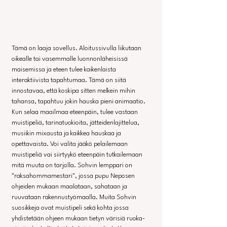
Tämä on laaja sovellus. Aloitussivulla liikutaan 
oikealle tai vasemmalle luonnonläheisissä 
maisemissa ja eteen tulee kaikenlaista 
interaktiivista tapahtumaa. Tämä on siitä 
innostavaa, että koskipa sitten melkein mihin 
tahansa, tapahtuu jokin hauska pieni animaatio. 
Kun selaa maailmaa eteenpäin, tulee vastaan 
muistipeliä, tarinatuokioita, jätteidenlajittelua, 
musiikin mixausta ja kaikkea hauskaa ja 
opettavaista. Voi valita jääkö pelailemaan 
muistipeliä vai siirtyykö eteenpäin tutkailemaan 
mitä muuta on tarjolla. Sohvin lemppari on 
"raksahommamestari", jossa pupu Neposen 
ohjeiden mukaan maalataan, sahataan ja 
ruuvataan rakennustyömaalla. Muita Sohvin 
suosikkeja ovat muistipeli sekä kohta jossa 
yhdistetään ohjeen mukaan tietyn värisiä ruoka-