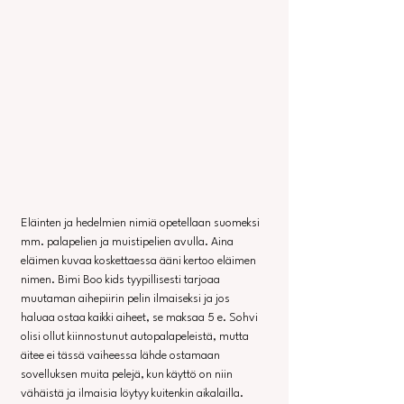
Eläinten ja hedelmien nimiä opetellaan suomeksi 
mm. palapelien ja muistipelien avulla. Aina 
eläimen kuvaa koskettaessa ääni kertoo eläimen 
nimen. Bimi Boo kids tyypillisesti tarjoaa 
muutaman aihepiirin pelin ilmaiseksi ja jos 
haluaa ostaa kaikki aiheet, se maksaa 5 e. Sohvi 
olisi ollut kiinnostunut autopalapeleistä, mutta 
äitee ei tässä vaiheessa lähde ostamaan 
sovelluksen muita pelejä, kun käyttö on niin 
vähäistä ja ilmaisia löytyy kuitenkin aikalailla. 