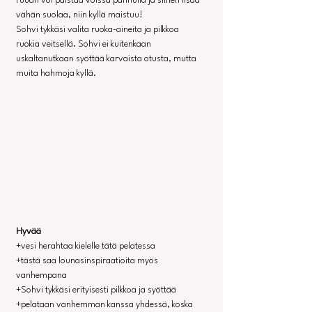
ruuan voi paistaa voissa pannulla ja siihen lisää 
vähän suolaa, niin kyllä maistuu!
Sohvi tykkäsi valita ruoka-aineita ja pilkkoa 
ruokia veitsellä. Sohvi ei kuitenkaan 
uskaltanutkaan syöttää karvaista otusta, mutta 
muita hahmoja kyllä.
Hyvää
+vesi herahtaa kielelle tätä pelatessa
+tästä saa lounasinspiraatioita myös 
vanhempana
+Sohvi tykkäsi erityisesti pilkkoa ja syöttää
+pelataan vanhemman kanssa yhdessä, koska 