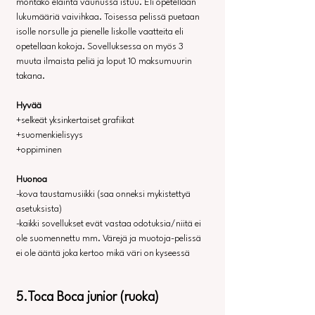
montako eläintä vaunussa istuu. Eli opetellaan 
lukumääriä vaivihkaa. Toisessa pelissä puetaan 
isolle norsulle ja pienelle liskolle vaatteita eli 
opetellaan kokoja. Sovelluksessa on myös 3 
muuta ilmaista peliä ja loput 10 maksumuurin 
takana.
Hyvää
+selkeät yksinkertaiset grafiikat
+suomenkielisyys
+oppiminen
Huonoa
-kova taustamusiikki (saa onneksi mykistettyä 
asetuksista)
-kaikki sovellukset evät vastaa odotuksia/niitä ei 
ole suomennettu mm. Värejä ja muotoja-pelissä 
ei ole ääntä joka kertoo mikä väri on kyseessä
5.Toca Boca junior (ruoka)