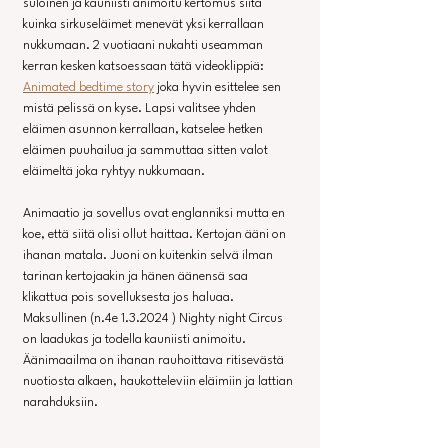
suloinen ja kauniisti animoitu kertomus siitä 
kuinka sirkuseläimet menevät yksi kerrallaan 
nukkumaan. 2 vuotiaani nukahti useamman 
kerran kesken katsoessaan tätä videoklippiä: 
Animated bedtime story
 joka hyvin esittelee sen 
mistä pelissä on kyse. Lapsi valitsee yhden 
eläimen asunnon kerrallaan, katselee hetken 
eläimen puuhailua ja sammuttaa sitten valot 
eläimeltä joka ryhtyy nukkumaan.
Animaatio ja sovellus ovat englanniksi mutta en 
koe, että siitä olisi ollut haittaa. Kertojan ääni on 
ihanan matala. Juoni on kuitenkin selvä ilman 
tarinan kertojaakin ja hänen äänensä saa 
klikattua pois sovelluksesta jos haluaa. 
Maksullinen (n.4e 1.3.2024 ) Nighty night Circus 
on laadukas ja todella kauniisti animoitu. 
Äänimaailma on ihanan rauhoittava ritisevästä 
nuotiosta alkaen, haukotteleviin eläimiin ja lattian 
narahduksiin.