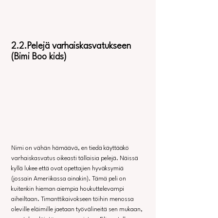
2.2.Pelejä varhaiskasvatukseen 
(Bimi Boo kids)
Nimi on vähän hämäävä, en tiedä käyttääkö 
varhaiskasvatus oikeasti tällaisia pelejä. Näissä 
kyllä lukee että ovat opettajien hyväksymiä 
(jossain Ameriikassa ainakin). Tämä peli on 
kuitenkin hieman aiempia houkuttelevampi 
aiheiltaan. Timanttikaivokseen töihin menossa 
oleville eläimille jaetaan työvälineitä sen mukaan, 