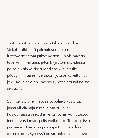
Tästä pelistä oli saatavilla 1 kk ilmainen kokeilu. 
Vaikutti siltä, että peli halusi kuitenkin 
luottokorttitietoni jatkoa varten. En ole mikään 
tekniikan ihmelapsi, joten kirjautumiskohdassa 
painoin vain kaikissa kohdissa x ja lopulta 
päädyin ilmaiseen versioon, jota on kokeiltu nyt 
jo kuukausien ajan ilmaiseksi, joten ota nyt näistä 
selvää??
Sain pelistä vinkin epäselväpuhe-sivustolta, 
jossa oli vinkkejä nirsolle ruokailijalle. 
Postauksessa vinkattiin, että ruokiin voi tutustua 
innostavasti myös pelisovelluksilla. Tässä pelissä 
pääsee valitsemaan jääkaapista mitä haluaa 
alkaa kokata. Kyseessä on siis kokeileva ja luova 