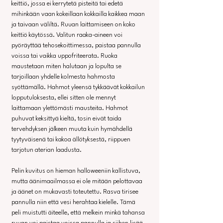
keittiö, jossa ei kerrytetä pisteitä tai edetä 
mihinkään vaan kokeillaan kokkailla kaikkea maan 
ja taivaan väliltä. Ruuan laittamiseen on koko 
keittiö käytössä. Valitun raaka-aineen voi 
pyöräyttää tehosekoittimessa, paistaa pannulla 
voissa tai vaikka uppofriteerata. Ruoka 
maustetaan miten halutaan ja lopulta se 
tarjoillaan yhdelle kolmesta hahmosta 
syöttämällä. Hahmot yleensä tykkäävät kokkailun 
lopputuloksesta, ellei sitten ole mennyt 
laittamaan ylettömästi mausteita. Hahmot 
puhuvat keksittyä kieltä, tosin eivät taida 
tervehdyksen jälkeen muuta kuin hymähdellä 
tyytyväisenä tai kakoa ällötyksestä, riippuen 
tarjotun aterian laadusta.
Pelin kuvitus on hieman halloweeniin kallistuva, 
mutta äänimaailmassa ei ole mitään pelottavaa 
ja äänet on mukavasti toteutettu. Rasva tirisee 
pannulla niin että vesi herahtaa kielelle. Tämä 
peli muistutti äiteelle, että melkein minkä tahansa 