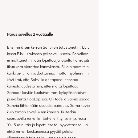
Paras sovellus 2 vuotiaalle
Ensimmäisen kerran Sohvi on tutustunut n. 1,5 v 
iässä Pikku Kakkosen pelisovellukseen. Sohvihan 
ei malttanut millään lopettaa ja lopulta hänet piti 
itkun kera vierottaa kännykästä. Silloin tuomitsin 
kaikki pelit liian koukuttavina, mutta myöhemmin 
kävi ilmi, että Sohvilla on tapana innostua 
kaikesta uudesta niin, ettei malta lopettaa. 
Samaan kastiin kuuluivat mm. kylpylässä käynti 
ja eka kerta HopLopissa. Oli todella vaikea saada 
Sohvia lähtemään uudesta paikasta. Sama kuvio 
kuin tämän sovelluksen kanssa. Kuitenkin 
seuraavilla kerroilla, Sohvi viihtyi pelin parissa 
10-15 minuttia ja lopetti itse tai pyydettäessä. Ja 
ehkä kerran kuukaudessa pyytää pelata 