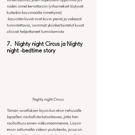
tuntematonta, joten nopeuttaisi oppimista jos 
niiden nimet kerrottaisiin (vihannekset löytyvät 
kuitenkin kasvimaalta nimettyinä)
-kasvisten kuvat ovat kovin pieniä ja vaikeasti 
tunnistettavia, isommat yksinkertaistetut kuvat 
olisivat helpottaneet tunnistamista
7.  Nighty night Circus ja Nighty 
night -bedtime story
Nighty night Circus
Tämän sovelluksen löysin kun etsin riehuvalle 
lapselleni rauhallista katsottavaa, jotta hän 
rauhoittuisi ennen nukkumaanmenoa. Löysin 
ensin sattumalta videon youtubesta, jossa on 