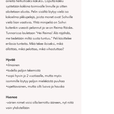
aineita herkulliseksi kakuksi. Lopulta kakku 
syötetään kokkina toimivalle linnulle ja sitten 
aloitetaan alusta. Pelin sisältä löytyy vielä iso 
kokoelma pikkupelejä, joista monet ovat Sohville 
vielä liian vaativia. Yhtä minipeliä on Sohvi 
kuitenkin useasti pelannut ja se on Reima Räiske. 
Tunnarissa lauletaan "Hei Reima! Älä räjähdä, 
me tiedetään miltä susta tuntuu." Peli käsittelee 
erilasia tunteita. Mikä tekee iloiseksi, mikä 
ällöttää, mikä pelottaa, mikä vihastuttaa?
Hyvää
+ilmainen
+todella paljon tekemistä
+sopii hyvin jo 2 vuotiaalle, mutta myös 
isommille löytyy paljon mielekästä puuhaa
+opettavainen, mutta silti luova ja hauska
Huonoa
-värien nimet voisi olla kerrottu ääneen, nyt niitä 
vain yhdistellään