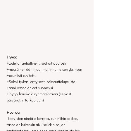
Hyvää
+todella rauhallinen, rauhoittava peli
+metsäinen äänimaailma linnun viserryksineen
+kauniisti kuvitettu
+Sohvi tykkäsi erityisesti poksauttelupelistä
+ääni kertoo ohjeet suomeksi
+löytyy hauskoja ryhmätehtäviä (selvästi 
päiväkotiin tai kouluun)
Huonoa
-kasvisten nimiä ei kerrota, kun niihin koskee, 
tässä on kuitenkin aikuisellekin paljon 