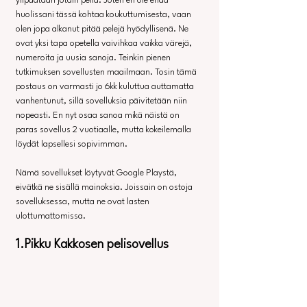
ylipäätään jotain peliä. Joten en ole enää 
huolissani tässä kohtaa koukuttumisesta, vaan 
olen jopa alkanut pitää pelejä hyödyllisenä. Ne 
ovat yksi tapa opetella vaivihkaa vaikka värejä, 
numeroita ja uusia sanoja. Teinkin pienen 
tutkimuksen sovellusten maailmaan. Tosin tämä 
postaus on varmasti jo 6kk kuluttua auttamatta 
vanhentunut, sillä sovelluksia päivitetään niin 
nopeasti. En nyt osaa sanoa mikä näistä on 
paras sovellus 2 vuotiaalle, mutta kokeilemalla 
löydät lapsellesi sopivimman.
Nämä sovellukset löytyvät Google Playstä, 
eivätkä ne sisällä mainoksia. Joissain on ostoja 
sovelluksessa, mutta ne ovat lasten 
ulottumattomissa.
1.Pikku Kakkosen pelisovellus