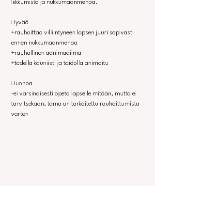
liikkumista ja nukkumaanmenoa. 
Hyvää
+rauhoittaa villiintyneen lapsen juuri sopivasti 
ennen nukkumaanmenoa
+rauhallinen äänimaailma
+todella kauniisti ja taidolla animoitu
Huonoa
-ei varsinaisesti opeta lapselle mitään, mutta ei 
tarvitsekaan, tämä on tarkoitettu rauhoittumista 
varten
Nighty night Bedtime Story