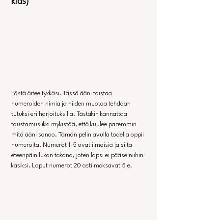
kids)
Tästä äitee tykkäsi. Tässä ääni toistaa 
numeroiden nimiä ja niiden muotoa tehdään 
tutuksi eri harjoituksilla. Tästäkin kannattaa 
taustamusiikki mykistää, että kuulee paremmin 
mitä ääni sanoo. Tämän pelin avulla todella oppii 
numeroita. Numerot 1-5 ovat ilmaisia ja siitä 
eteenpäin lukon takana, joten lapsi ei pääse niihin 
käsiksi. Loput numerot 20 asti maksavat 5 e.