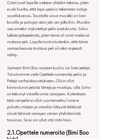
Ostot ovat lapsille vaikean yhtälön takana, joten 
ei ole huolta, että lapsi pääsisi tekemään ostoja 
sovelluksessa. Taustalla soiva musiikki on liian 
kovalla ja puhujan ääni jää sen jalkoihin. Musiikin 
saa onneksi mykistettyä pelin asetuksista. Sohvi 
tykkää palapeleistä, joten tämä oli siinä mielessä 
mukava peli. Lopulta tuntui kuitenkin, että tämä 
samaa kaavaa toistava peli oli aika nopeasti 
nähty.
Samaan Bimi Boo sarjaan kuuluu iso liuta pelejä. 
Tutustuimme vielä Opettele numeroita peliin ja 
Pelejä varhaiskasvatukseen. Olisin ollut 
kiinnostunut pelistä Värejä ja muotoja, sillä Sohvi 
on keksinyt väreille omia sanojaan. Kuitenkaan 
tätä väripeliä ei ollut suomennettu/siinä ei 
puhuttu mitään ja väreihin liittyvät tehtävät 
olivat lähinnä samojen värien yhdistämistä 
toisiinsa. Se ei siis ollut sitä mitä hain.
2.1.Opettele numeroita (Bimi Boo 