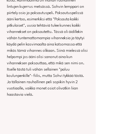
kotia. Äänimaailma on ihanan rauhallinen 
lintujen kujerrus metsässä. Sohvin lemppari on 
piirtely osio ja poksautuspeli. Poksautuspelissä 
ääni kertoo, esimerkiksi että "Poksauta kaikki 
pitkulaiset", uusia tehtäviä tulee kunnes kaikki 
vihannekset on poksautettu. Tässä oli äidillekin 
vähän tuntemattomampia vihanneksia ja täytyi 
käydä pelin kasvimaalta aina katsomassa että 
mikäs tämä vihannes olikaan. Siinä mielessä olisi 
helpompi jos ääni olisi sanonut aina kun 
vihanneksen poksauttaa, että mikä sen nimi on. 
Itselle tästä tuli vähän sellainen "paluu 
koulunpenkille"- fiilis, mutta Sohvi tykkää tästä. 
Ja tällainen rauhallinen peli sopiikin hyvin 2 
vuotiaalle, vaikka monet osiot olivatkin liian 
haastavia vielä.