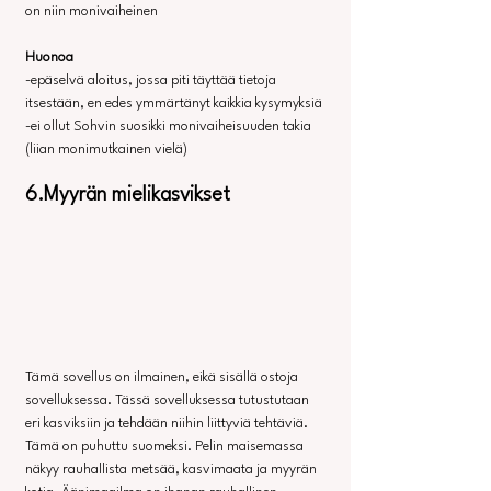
on niin monivaiheinen
Huonoa
-epäselvä aloitus, jossa piti täyttää tietoja 
itsestään, en edes ymmärtänyt kaikkia kysymyksiä
-ei ollut Sohvin suosikki monivaiheisuuden takia 
(liian monimutkainen vielä)
6.Myyrän mielikasvikset
Tämä sovellus on ilmainen, eikä sisällä ostoja 
sovelluksessa. Tässä sovelluksessa tutustutaan 
eri kasviksiin ja tehdään niihin liittyviä tehtäviä. 
Tämä on puhuttu suomeksi. Pelin maisemassa 
näkyy rauhallista metsää, kasvimaata ja myyrän 