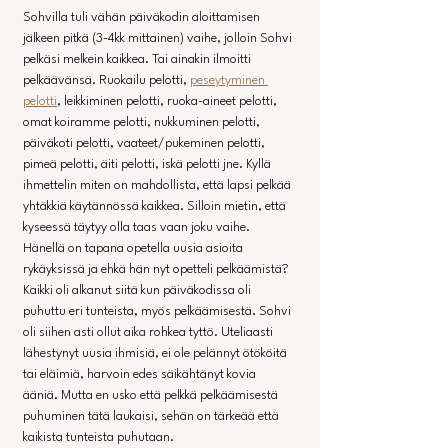
Sohvilla tuli vähän päiväkodin aloittamisen 
jälkeen pitkä (3-4kk mittainen) vaihe, jolloin Sohvi 
pelkäsi melkein kaikkea. Tai ainakin ilmoitti 
pelkäävänsä. Ruokailu pelotti, 
peseytyminen 
pelotti
, leikkiminen pelotti, ruoka-aineet pelotti, 
omat koiramme pelotti, nukkuminen pelotti, 
päiväkoti pelotti, vaateet/pukeminen pelotti, 
pimeä pelotti, äiti pelotti, iskä pelotti jne. Kyllä 
ihmettelin miten on mahdollista, että lapsi pelkää 
yhtäkkiä käytännössä kaikkea. Silloin mietin, että 
kyseessä täytyy olla taas vaan joku vaihe. 
Hänellä on tapana opetella uusia asioita 
rykäyksissä ja ehkä hän nyt opetteli pelkäämistä? 
Kaikki oli alkanut siitä kun päiväkodissa oli 
puhuttu eri tunteista, myös pelkäämisestä. Sohvi 
oli siihen asti ollut aika rohkea tyttö. Uteliaasti 
lähestynyt uusia ihmisiä, ei ole pelännyt ötököitä 
tai eläimiä, harvoin edes säikähtänyt kovia 
ääniä. Mutta en usko että pelkkä pelkäämisestä 
puhuminen tätä laukaisi, sehän on tärkeää että 
kaikista tunteista puhutaan.