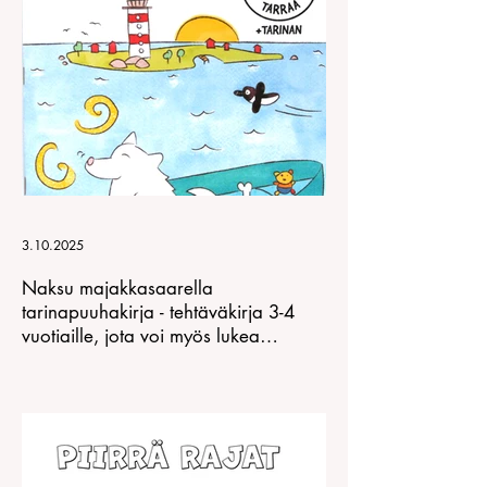
Päiväkodin aloitus -
Lasta pelottaa me
Pienen lapsen stressi ja
päiväkotiin
miten lievittää sitä
3.10.2025
Naksu majakkasaarella
tarinapuuhakirja - tehtäväkirja 3-4
vuotiaille, jota voi myös lukea
iltasaduksi!