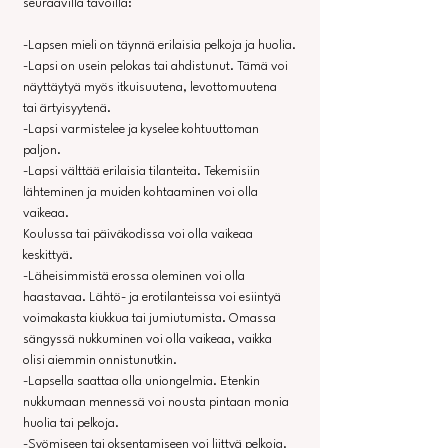
seuraavilla tavoilla:
-Lapsen mieli on täynnä erilaisia pelkoja ja huolia.
-Lapsi on usein pelokas tai ahdistunut. Tämä voi 
näyttäytyä myös itkuisuutena, levottomuutena 
tai ärtyisyytenä.
-Lapsi varmistelee ja kyselee kohtuuttoman 
paljon.
-Lapsi välttää erilaisia tilanteita. Tekemisiin 
lähteminen ja muiden kohtaaminen voi olla 
vaikeaa. 
Koulussa tai päiväkodissa voi olla vaikeaa 
keskittyä.
-Läheisimmistä erossa oleminen voi olla 
haastavaa. Lähtö- ja erotilanteissa voi esiintyä 
voimakasta kiukkua tai jumiutumista. Omassa 
sängyssä nukkuminen voi olla vaikeaa, vaikka 
olisi aiemmin onnistunutkin.
-Lapsella saattaa olla uniongelmia. Etenkin 
nukkumaan mennessä voi nousta pintaan monia 
huolia tai pelkoja.
-Syömiseen tai oksentamiseen voi liittyä pelkoja. 