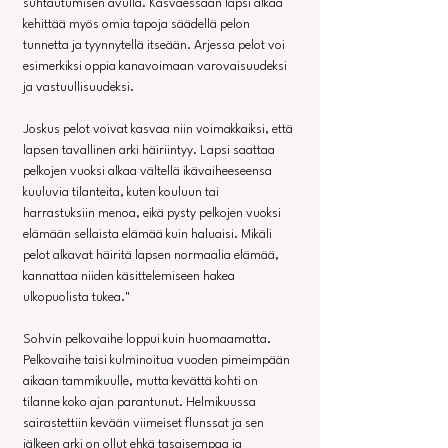
suhtautumisen avulla. Kasvaessaan lapsi alkaa 
kehittää myös omia tapoja säädellä pelon 
tunnetta ja tyynnytellä itseään. Arjessa pelot voi 
esimerkiksi oppia kanavoimaan varovaisuudeksi 
ja vastuullisuudeksi.
Joskus pelot voivat kasvaa niin voimakkaiksi, että 
lapsen tavallinen arki häiriintyy. Lapsi saattaa 
pelkojen vuoksi alkaa vältellä ikävaiheeseensa 
kuuluvia tilanteita, kuten kouluun tai 
harrastuksiin menoa, eikä pysty pelkojen vuoksi 
elämään sellaista elämää kuin haluaisi. Mikäli 
pelot alkavat häiritä lapsen normaalia elämää, 
kannattaa niiden käsittelemiseen hakea 
ulkopuolista tukea."
Sohvin pelkovaihe loppui kuin huomaamatta. 
Pelkovaihe taisi kulminoitua vuoden pimeimpään 
aikaan tammikuulle, mutta kevättä kohti on 
tilanne koko ajan parantunut. Helmikuussa 
sairastettiin kevään viimeiset flunssat ja sen 
jälkeen arki on ollut ehkä tasaisempaa ja 