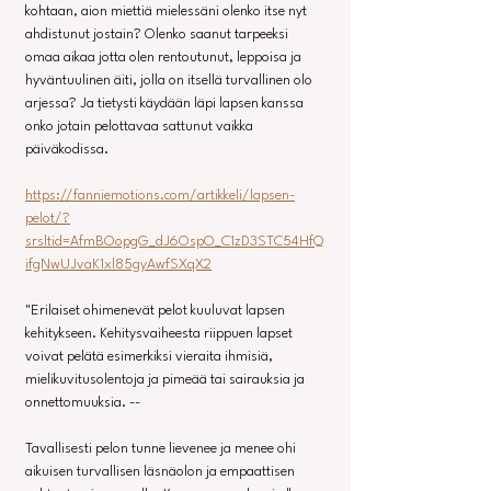
kohtaan, aion miettiä mielessäni olenko itse nyt 
ahdistunut jostain? Olenko saanut tarpeeksi 
omaa aikaa jotta olen rentoutunut, leppoisa ja 
hyväntuulinen äiti, jolla on itsellä turvallinen olo 
arjessa? Ja tietysti käydään läpi lapsen kanssa 
onko jotain pelottavaa sattunut vaikka 
päiväkodissa.
https://fanniemotions.com/artikkeli/lapsen-
pelot/?
srsltid=AfmBOopgG_dJ6OspO_C1zD3STC54HfQ
ifgNwUJvaK1xl85gyAwfSXqX2
"Erilaiset ohimenevät pelot kuuluvat lapsen 
kehitykseen. Kehitysvaiheesta riippuen lapset 
voivat pelätä esimerkiksi vieraita ihmisiä, 
mielikuvitusolentoja ja pimeää tai sairauksia ja 
onnettomuuksia. --
Tavallisesti pelon tunne lievenee ja menee ohi 
aikuisen turvallisen läsnäolon ja empaattisen 