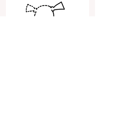
31.1.2025
Lapsen turvataidot -miten opetan
näitä lapselleni?