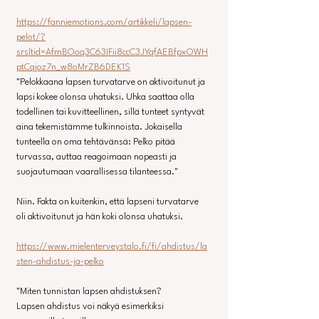
https://fanniemotions.com/artikkeli/lapsen-
pelot/?
srsltid=AfmBOoq3C63IFii8ccC3JYqfAEBfpxOWH
ptCqjoz7n_w8oMrZB6DEK1S
"Pelokkaana lapsen turvatarve on aktivoitunut ja 
lapsi kokee olonsa uhatuksi. Uhka saattaa olla 
todellinen tai kuvitteellinen, sillä tunteet syntyvät 
aina tekemistämme tulkinnoista. Jokaisella 
tunteella on oma tehtävänsä: Pelko pitää 
turvassa, auttaa reagoimaan nopeasti ja 
suojautumaan vaarallisessa tilanteessa."
Niin. Fakta on kuitenkin, että lapseni turvatarve 
oli aktivoitunut ja hän koki olonsa uhatuksi.
https://www.mielenterveystalo.fi/fi/ahdistus/la
sten-ahdistus-ja-pelko
"Miten tunnistan lapsen ahdistuksen?
Lapsen ahdistus voi näkyä esimerkiksi 