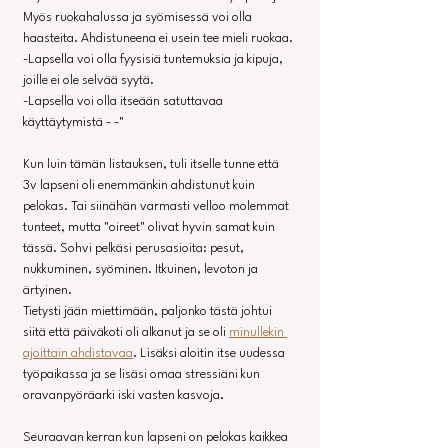
Myös ruokahalussa ja syömisessä voi olla 
haasteita. Ahdistuneena ei usein tee mieli ruokaa.
-Lapsella voi olla fyysisiä tuntemuksia ja kipuja, 
joille ei ole selvää syytä.
-Lapsella voi olla itseään satuttavaa 
käyttäytymistä - -"
Kun luin tämän listauksen, tuli itselle tunne että 
3v lapseni oli enemmänkin ahdistunut kuin 
pelokas. Tai siinähän varmasti velloo molemmat 
tunteet, mutta "oireet" olivat hyvin samat kuin 
tässä. Sohvi pelkäsi perusasioita: pesut, 
nukkuminen, syöminen. Itkuinen, levoton ja 
ärtyinen.
Tietysti jään miettimään, paljonko tästä johtui 
siitä että päiväkoti oli alkanut ja se oli 
minullekin 
ajoittain ahdistavaa
. Lisäksi aloitin itse uudessa 
työpaikassa ja se lisäsi omaa stressiäni kun 
oravanpyöräarki iski vasten kasvoja.
Seuraavan kerran kun lapseni on pelokas kaikkea 