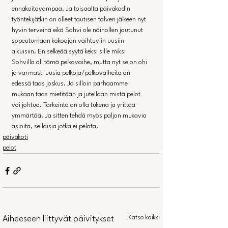
ennakoitavampaa. Ja toisaalta päiväkodin 
työntekijätkin on olleet tautisen talven jälkeen nyt 
hyvin terveinä eikä Sohvi ole näinollen joutunut 
sopeutumaan kokoajan vaihtuviin uusiin 
aikuisiin. En selkeää syytä keksi sille miksi 
Sohvilla oli tämä pelkovaihe, mutta nyt se on ohi 
ja varmasti uusia pelkoja/pelkovaiheita on 
edessä taas joskus. Ja silloin parhaamme 
mukaan taas mietitään ja jutellaan mistä pelot 
voi johtua. Tärkeintä on olla tukena ja yrittää 
ymmärtää. Ja sitten tehdä myös paljon mukavia 
asioita, sellaisia jotka ei pelota.
päiväkoti
pelot
Katso kaikki
Aiheeseen liittyvät päivitykset